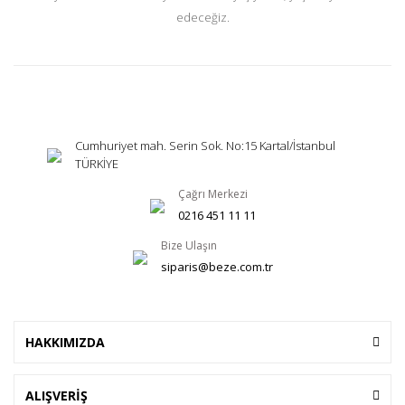
edeceğiz.
Cumhuriyet mah. Serin Sok. No:15 Kartal/İstanbul
TÜRKİYE
Çağrı Merkezi
0216 451 11 11
Bize Ulaşın
siparis@beze.com.tr
HAKKIMIZDA
ALIŞVERİŞ