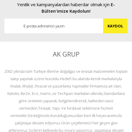
Yenilik ve kampanyalardan haberdar olmak için
E-
Bülten'imize Kaydolun!
KAYDOL
AK GRUP
2002 yılında tüm Türkiye illerine doğalgaz ve tesisat malzemeleri toptan
satışı yapmak üzere kuruldu.Hedefi bu alanda kendi markalarıyla
İmalat, ithalat, ihracat ve pazarlama Yapmaktır.Firmamıza ait olan,
Katotix, BeZe, Eco, Asens ,ve Techpan markaları altında,Standartlara
göre üretimin yaparak, belgelendirerek, kaliteden taviz
vermeden,Tesisat, Yapı, Ve hırdavat sektörüne hizmet
vermektir.Desteğinizle,Kurulduğumuzdan beri ilk heyecanımızla
çalışmaya devam ediyoruz.Ürün çeşitlerimizi her geçen gün
arttırıyoruz.Sizlerin katkısıyla bu onuru yaşıyoruz, yaşamaya devam