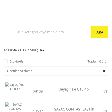
ARA
Anasayfa
FLEX
Sayaç Flex
Stoktakiler
Toplam 6 ürün
sayaç flexi G10-16
04109
Var
SAYAÇ CONTASI LASTİK
13637
Var