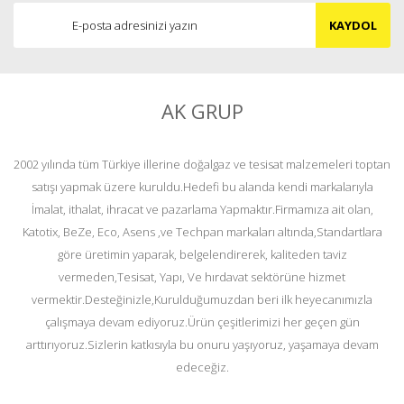
KAYDOL
AK GRUP
2002 yılında tüm Türkiye illerine doğalgaz ve tesisat malzemeleri toptan
satışı yapmak üzere kuruldu.Hedefi bu alanda kendi markalarıyla
İmalat, ithalat, ihracat ve pazarlama Yapmaktır.Firmamıza ait olan,
Katotix, BeZe, Eco, Asens ,ve Techpan markaları altında,Standartlara
göre üretimin yaparak, belgelendirerek, kaliteden taviz
vermeden,Tesisat, Yapı, Ve hırdavat sektörüne hizmet
vermektir.Desteğinizle,Kurulduğumuzdan beri ilk heyecanımızla
çalışmaya devam ediyoruz.Ürün çeşitlerimizi her geçen gün
arttırıyoruz.Sizlerin katkısıyla bu onuru yaşıyoruz, yaşamaya devam
edeceğiz.