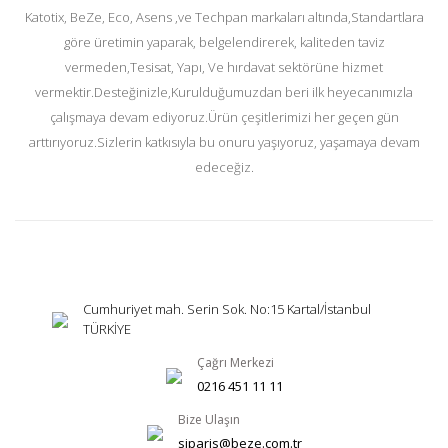
Katotix, BeZe, Eco, Asens ,ve Techpan markaları altında,Standartlara
göre üretimin yaparak, belgelendirerek, kaliteden taviz
vermeden,Tesisat, Yapı, Ve hırdavat sektörüne hizmet
vermektir.Desteğinizle,Kurulduğumuzdan beri ilk heyecanımızla
çalışmaya devam ediyoruz.Ürün çeşitlerimizi her geçen gün
arttırıyoruz.Sizlerin katkısıyla bu onuru yaşıyoruz, yaşamaya devam
edeceğiz.
Cumhuriyet mah. Serin Sok. No:15 Kartal/İstanbul
TÜRKİYE
Çağrı Merkezi
0216 451 11 11
Bize Ulaşın
siparis@beze.com.tr