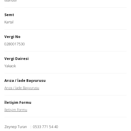
İstanbul
Semt
Kartal
Vergi No
0280017530
Vergi Dairesi
Yakacık
Arıza / İade Başvurusu
Arıza / İade Başvurusu
İletişim Formu
İletişim Formu
Zeynep Turan : 0533 771 54 40