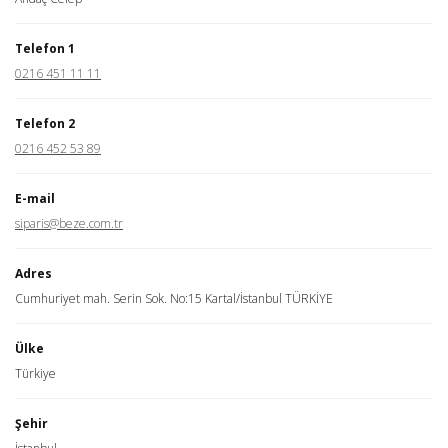
Telefon 1
0216 451 11 11
Telefon 2
0216 452 53 89
E-mail
siparis@beze.com.tr
Adres
Cumhuriyet mah. Serin Sok. No:15 Kartal/İstanbul TÜRKİYE
Ülke
Türkiye
Şehir