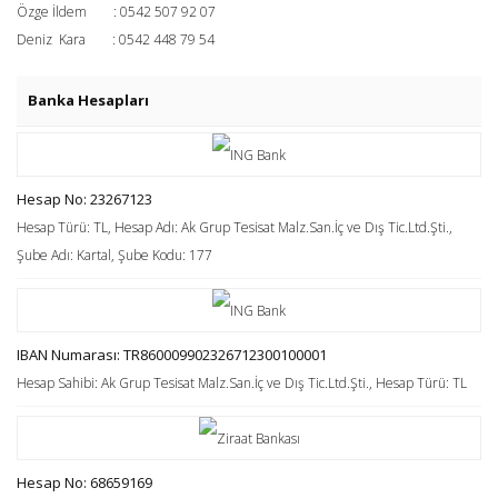
Özge İldem : 0542 507 92 07
Deniz Kara : 0542 448 79 54
Banka Hesapları
Hesap No: 23267123
Hesap Türü: TL, Hesap Adı: Ak Grup Tesisat Malz.San.İç ve Dış Tic.Ltd.Şti.,
Şube Adı: Kartal, Şube Kodu: 177
IBAN Numarası: TR860009902326712300100001
Hesap Sahibi: Ak Grup Tesisat Malz.San.İç ve Dış Tic.Ltd.Şti., Hesap Türü: TL
Hesap No: 68659169