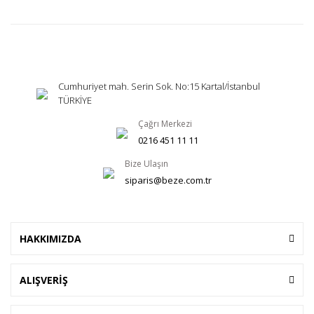
Cumhuriyet mah. Serin Sok. No:15 Kartal/İstanbul
TÜRKİYE
Çağrı Merkezi
0216 451 11 11
Bize Ulaşın
siparis@beze.com.tr
HAKKIMIZDA
ALIŞVERİŞ