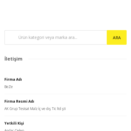
ARA
İletişim
Firma Adı
BeZe
Firma Resmi Adı
AK Grup Tesisat Malz İç ve dış Tic ltd şti
Yetkili Kişi
Andaç Celep