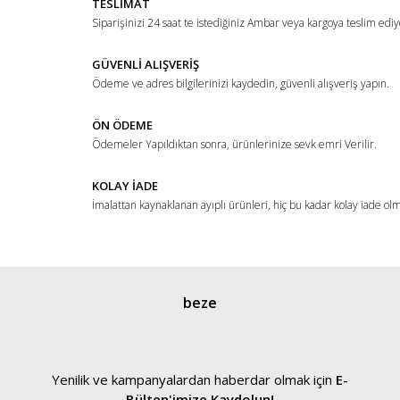
TESLİMAT
Siparişinizi 24 saat te istediğiniz Ambar veya kargoya teslim ediy
GÜVENLİ ALIŞVERİŞ
Ödeme ve adres bilgilerinizi kaydedin, güvenli alışveriş yapın.
ÖN ÖDEME
Ödemeler Yapıldıktan sonra, ürünlerinize sevk emri Verilir.
KOLAY İADE
İmalattan kaynaklanan ayıplı ürünleri, hiç bu kadar kolay iade ol
beze
Yenilik ve kampanyalardan haberdar olmak için
E-
Bülten'imize Kaydolun!