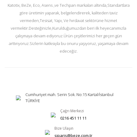
Katotix, BeZe, Eco, Asens ,ve Techpan markaları altında,Standartlara
göre üretimin yaparak, belgelendirerek, kaliteden taviz
vermeden,Tesisat, Yapı, Ve hırdavat sektörüne hizmet
vermektir.Desteğinizle,Kurulduğumuzdan beri ilk heyecanımızla
çalışmaya devam ediyoruz.Ürün çeşitlerimizi her geçen gün
arttırıyoruz.Sizlerin katkısıyla bu onuru yaşıyoruz, yaşamaya devam
edeceğiz.
Cumhuriyet mah. Serin Sok. No:15 Kartal/İstanbul
TÜRKİYE
Çağrı Merkezi
0216 451 11 11
Bize Ulaşın
siparis@beze.com.tr