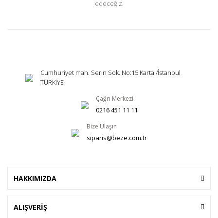
edeceğiz.
Cumhuriyet mah. Serin Sok. No:15 Kartal/İstanbul
TÜRKİYE
Çağrı Merkezi
0216 451 11 11
Bize Ulaşın
siparis@beze.com.tr
HAKKIMIZDA
ALIŞVERİŞ