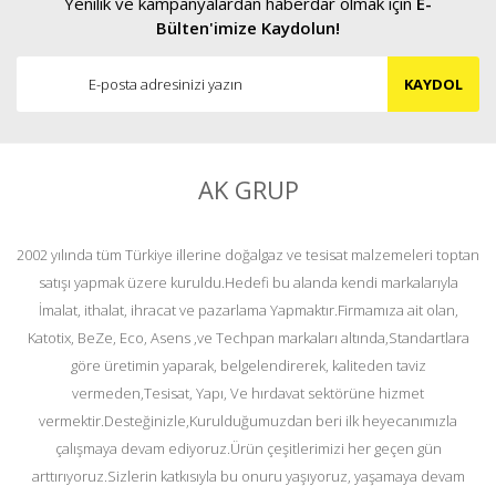
Yenilik ve kampanyalardan haberdar olmak için
E-
Bülten'imize Kaydolun!
KAYDOL
AK GRUP
2002 yılında tüm Türkiye illerine doğalgaz ve tesisat malzemeleri toptan
satışı yapmak üzere kuruldu.Hedefi bu alanda kendi markalarıyla
İmalat, ithalat, ihracat ve pazarlama Yapmaktır.Firmamıza ait olan,
Katotix, BeZe, Eco, Asens ,ve Techpan markaları altında,Standartlara
göre üretimin yaparak, belgelendirerek, kaliteden taviz
vermeden,Tesisat, Yapı, Ve hırdavat sektörüne hizmet
vermektir.Desteğinizle,Kurulduğumuzdan beri ilk heyecanımızla
çalışmaya devam ediyoruz.Ürün çeşitlerimizi her geçen gün
arttırıyoruz.Sizlerin katkısıyla bu onuru yaşıyoruz, yaşamaya devam