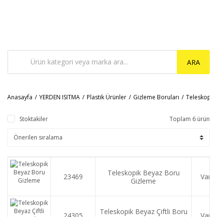
ARA
Anasayfa
YERDEN ISITMA
Plastik Ürünler
Gizleme Boruları
Teleskopik
Stoktakiler
Toplam 6 ürün
Teleskopik Beyaz Boru
23469
Var
Gizleme
Teleskopik Beyaz Çiftli Boru
24305
Var