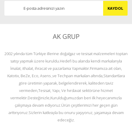
KAYDOL
AK GRUP
2002 yılında tüm Türkiye illerine doğalgaz ve tesisat malzemeleri toptan
satışı yapmak üzere kuruldu.Hedefi bu alanda kendi markalarıyla
İmalat, ithalat, ihracat ve pazarlama Yapmaktır.Firmamıza ait olan,
Katotix, BeZe, Eco, Asens ,ve Techpan markaları altında,Standartlara
göre üretimin yaparak, belgelendirerek, kaliteden taviz
vermeden,Tesisat, Yapı, Ve hırdavat sektörüne hizmet
vermektir.Desteğinizle,Kurulduğumuzdan beri ilk heyecanımızla
çalışmaya devam ediyoruz.Ürün çeşitlerimizi her geçen gün
arttırıyoruz.Sizlerin katkısıyla bu onuru yaşıyoruz, yaşamaya devam
edeceğiz.