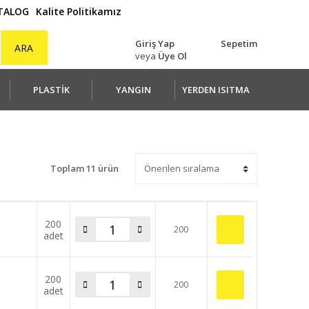
ATALOG
Kalite Politikamız
Giriş Yap
Sepetim
ARA
veya
Üye Ol
PLASTİK
YANGIN
YERDEN ISITMA
Toplam 11 ürün
200
200
adet
200
200
adet