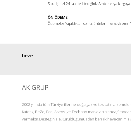
Siparişinizi 24 saat te istediğiniz Ambar veya kargoya
ÖN ÖDEME
Ödemeler Yapıldıktan sonra, ürünlerinize sevk emri V
beze
AK GRUP
2002 yılında tüm Türkiye illerine doğalgaz ve tesisat malzemeler
Katotix, BeZe, Eco, Asens ,ve Techpan markaları altında,Standar
vermektir.Desteğinizle,Kurulduğumuzdan beri ilk heyecanımızla