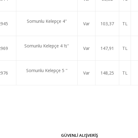
Somunlu Kelepçe 4''
2945
Var
103,37
TL
Somunlu Kelepçe 4 ½''
2969
Var
147,91
TL
Somunlu Kelepçe 5 ''
2976
Var
148,25
TL
GÜVENLİ ALIŞVERİŞ