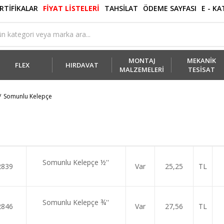
RTİFİKALAR
FİYAT LİSTELERİ
TAHSİLAT
ÖDEME SAYFASI
E - K
MONTAJ
MEKANİK
FLEX
HIRDAVAT
MALZEMELERİ
TESİSAT
Somunlu Kelepçe
Somunlu Kelepçe ½''
2839
Var
25,25
TL
Somunlu Kelepçe ¾''
2846
Var
27,56
TL