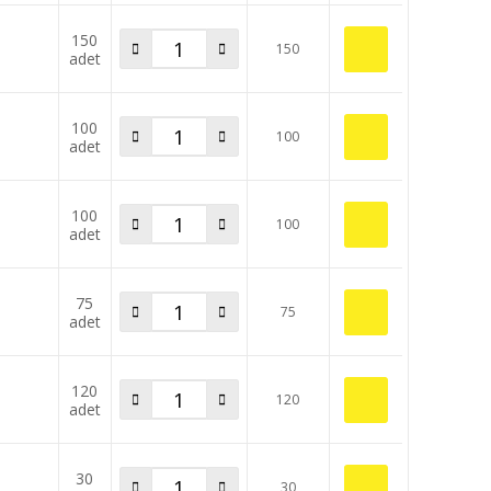
150
150
adet
100
100
adet
100
100
adet
75
75
adet
120
120
adet
30
30