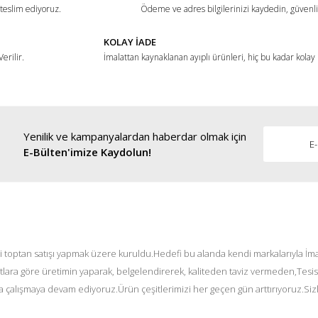
 teslim ediyoruz.
Ödeme ve adres bilgilerinizi kaydedin, güvenli 
KOLAY İADE
erilir.
İmalattan kaynaklanan ayıplı ürünleri, hiç bu kadar kolay
Yenilik ve kampanyalardan haberdar olmak için
E-Bülten'imize Kaydolun!
i toptan satışı yapmak üzere kuruldu.Hedefi bu alanda kendi markalarıyla İmal
tlara göre üretimin yaparak, belgelendirerek, kaliteden taviz vermeden,Tesis
 çalışmaya devam ediyoruz.Ürün çeşitlerimizi her geçen gün arttırıyoruz.Siz