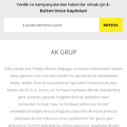
Yenilik ve kampanyalardan haberdar olmak için
E-
Bülten'imize Kaydolun!
KAYDOL
AK GRUP
2002 yılında tüm Türkiye illerine doğalgaz ve tesisat malzemeleri toptan
satışı yapmak üzere kuruldu.Hedefi bu alanda kendi markalarıyla
İmalat, ithalat, ihracat ve pazarlama Yapmaktır.Firmamıza ait olan,
Katotix, BeZe, Eco, Asens ,ve Techpan markaları altında,Standartlara
göre üretimin yaparak, belgelendirerek, kaliteden taviz
vermeden,Tesisat, Yapı, Ve hırdavat sektörüne hizmet
vermektir.Desteğinizle,Kurulduğumuzdan beri ilk heyecanımızla
çalışmaya devam ediyoruz.Ürün çeşitlerimizi her geçen gün
arttırıyoruz.Sizlerin katkısıyla bu onuru yaşıyoruz, yaşamaya devam