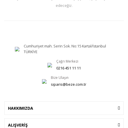
edeceğiz.
Cumhuriyet mah. Serin Sok. No:15 Kartal/İstanbul
TÜRKİYE
Çağrı Merkezi
0216 451 11 11
Bize Ulaşın
siparis@beze.com.tr
HAKKIMIZDA
ALIŞVERİŞ