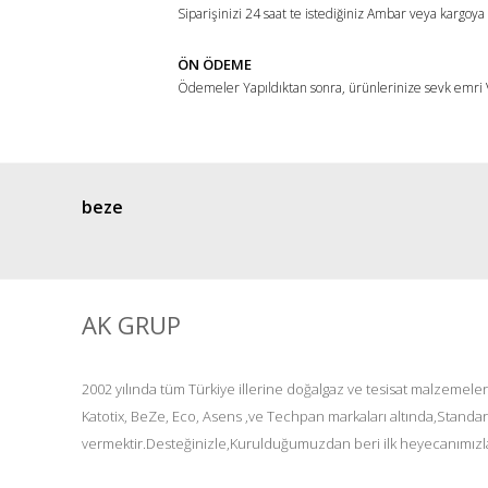
Siparişinizi 24 saat te istediğiniz Ambar veya kargoya
ÖN ÖDEME
Ödemeler Yapıldıktan sonra, ürünlerinize sevk emri V
beze
AK GRUP
2002 yılında tüm Türkiye illerine doğalgaz ve tesisat malzemeler
Katotix, BeZe, Eco, Asens ,ve Techpan markaları altında,Standar
vermektir.Desteğinizle,Kurulduğumuzdan beri ilk heyecanımızla