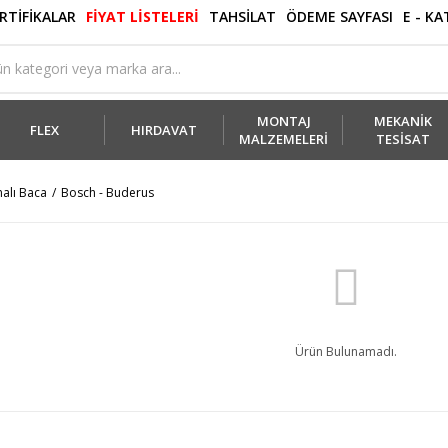
RTİFİKALAR
FİYAT LİSTELERİ
TAHSİLAT
ÖDEME SAYFASI
E - K
MONTAJ
MEKANİK
FLEX
HIRDAVAT
MALZEMELERİ
TESİSAT
alı Baca
Bosch - Buderus
Ürün Bulunamadı.