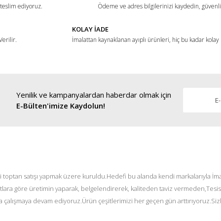
 teslim ediyoruz.
Ödeme ve adres bilgilerinizi kaydedin, güvenli 
KOLAY İADE
erilir.
İmalattan kaynaklanan ayıplı ürünleri, hiç bu kadar kolay
Yenilik ve kampanyalardan haberdar olmak için
E-Bülten'imize Kaydolun!
i toptan satışı yapmak üzere kuruldu.Hedefi bu alanda kendi markalarıyla İmal
tlara göre üretimin yaparak, belgelendirerek, kaliteden taviz vermeden,Tesis
 çalışmaya devam ediyoruz.Ürün çeşitlerimizi her geçen gün arttırıyoruz.Siz