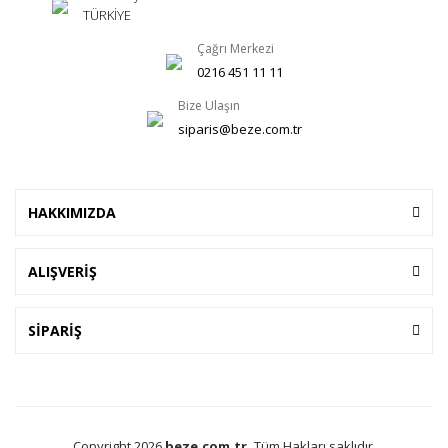
TÜRKİYE
Çağrı Merkezi
0216 451 11 11
Bize Ulaşın
siparis@beze.com.tr
HAKKIMIZDA
ALIŞVERİŞ
SİPARİŞ
Copyright 2026
beze.com.tr.
Tüm Hakları saklıdır.