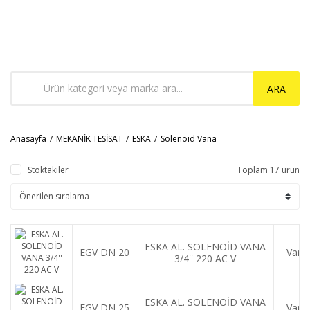
ARA
Anasayfa
MEKANİK TESİSAT
ESKA
Solenoid Vana
Stoktakiler
Toplam 17 ürün
ESKA AL. SOLENOİD VANA
EGV DN 20
Var
3/4'' 220 AC V
ESKA AL. SOLENOİD VANA
EGV DN 25
Var