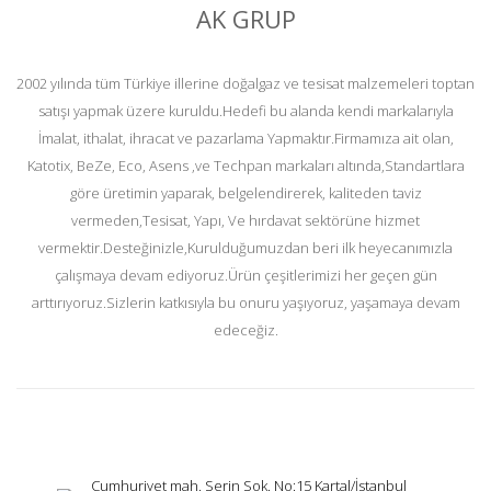
AK GRUP
2002 yılında tüm Türkiye illerine doğalgaz ve tesisat malzemeleri toptan
satışı yapmak üzere kuruldu.Hedefi bu alanda kendi markalarıyla
İmalat, ithalat, ihracat ve pazarlama Yapmaktır.Firmamıza ait olan,
Katotix, BeZe, Eco, Asens ,ve Techpan markaları altında,Standartlara
göre üretimin yaparak, belgelendirerek, kaliteden taviz
vermeden,Tesisat, Yapı, Ve hırdavat sektörüne hizmet
vermektir.Desteğinizle,Kurulduğumuzdan beri ilk heyecanımızla
çalışmaya devam ediyoruz.Ürün çeşitlerimizi her geçen gün
arttırıyoruz.Sizlerin katkısıyla bu onuru yaşıyoruz, yaşamaya devam
edeceğiz.
Cumhuriyet mah. Serin Sok. No:15 Kartal/İstanbul