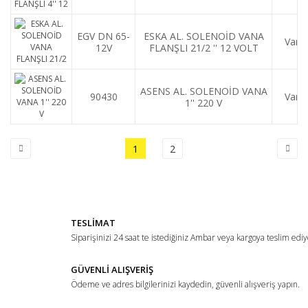
EGV DN 65-
ESKA AL. SOLENOİD VANA
Var
12V
FLANŞLI 21/2 '' 12 VOLT
ASENS AL. SOLENOİD VANA
90430
Var
1'' 220 V
1
2
TESLİMAT
Siparişinizi 24 saat te istediğiniz Ambar veya kargoya teslim ediy
GÜVENLİ ALIŞVERİŞ
Ödeme ve adres bilgilerinizi kaydedin, güvenli alışveriş yapın.