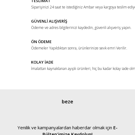
TESLİMAT
Siparişinizi 24 saat te istediğiniz Ambar veya kargoya teslim ediy
GÜVENLİ ALIŞVERİŞ
Ödeme ve adres bilgilerinizi kaydedin, güvenli alışveriş yapın.
ÖN ÖDEME
Ödemeler Yapıldıktan sonra, ürünlerinize sevk emri Verilir.
KOLAY İADE
İmalattan kaynaklanan ayıplı ürünleri, hiç bu kadar kolay iade ol
beze
Yenilik ve kampanyalardan haberdar olmak için
E-
Bülten'imize Kaydolun!