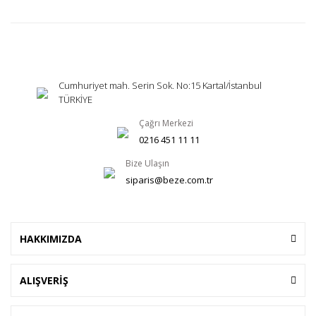
Cumhuriyet mah. Serin Sok. No:15 Kartal/İstanbul
TÜRKİYE
Çağrı Merkezi
0216 451 11 11
Bize Ulaşın
siparis@beze.com.tr
HAKKIMIZDA
ALIŞVERİŞ