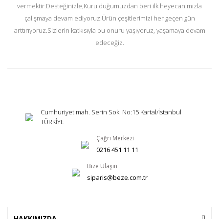
vermektir.Desteğinizle,Kurulduğumuzdan beri ilk heyecanımızla
çalışmaya devam ediyoruz.Ürün çeşitlerimizi her geçen gün
arttırıyoruz.Sizlerin katkısıyla bu onuru yaşıyoruz, yaşamaya devam
edeceğiz.
Cumhuriyet mah. Serin Sok. No:15 Kartal/İstanbul
TÜRKİYE
Çağrı Merkezi
0216 451 11 11
Bize Ulaşın
siparis@beze.com.tr
HAKKIMIZDA