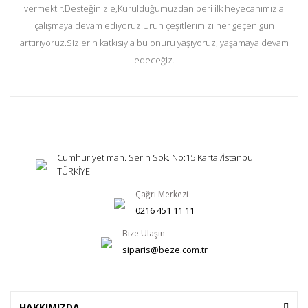
vermektir.Desteğinizle,Kurulduğumuzdan beri ilk heyecanımızla
çalışmaya devam ediyoruz.Ürün çeşitlerimizi her geçen gün
arttırıyoruz.Sizlerin katkısıyla bu onuru yaşıyoruz, yaşamaya devam
edeceğiz.
Cumhuriyet mah. Serin Sok. No:15 Kartal/İstanbul
TÜRKİYE
Çağrı Merkezi
0216 451 11 11
Bize Ulaşın
siparis@beze.com.tr
HAKKIMIZDA