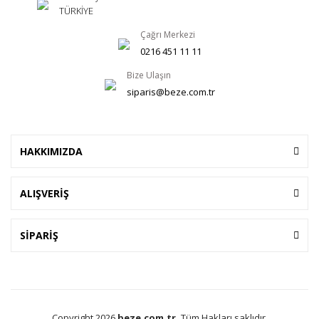
TÜRKİYE
Çağrı Merkezi
0216 451 11 11
Bize Ulaşın
siparis@beze.com.tr
HAKKIMIZDA
ALIŞVERİŞ
SİPARİŞ
Copyright 2026
beze.com.tr.
Tüm Hakları saklıdır.