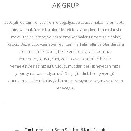
AK GRUP
2002 yılında tüm Türkiye illerine doğalgaz ve tesisat malzemeleri toptan
satışı yapmak üzere kuruldu.Hedefi bu alanda kendi markalarıyla
İmalat, ithalat, ihracat ve pazarlama Yapmaktır.Firmamıza ait olan,
Katotix, BeZe, Eco, Asens ,ve Techpan markaları altında,Standartlara
göre üretimin yaparak, belgelendirerek, kaliteden taviz
vermeden,Tesisat, Yapı, Ve hırdavat sektörüne hizmet
vermektir.Desteğinizle,Kurulduğumuzdan beri ilk heyecanımızla
çalışmaya devam ediyoruz.Ürün çeşitlerimizi her geçen gün
arttırıyoruz.Sizlerin katkısıyla bu onuru yaşıyoruz, yaşamaya devam
edeceğiz.
Cumhuriyet mah. Serin Sok. No:15 Kartal/İstanbul