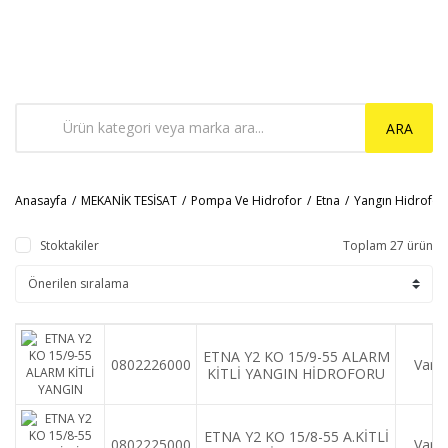
ARA
Anasayfa
MEKANİK TESİSAT
Pompa Ve Hidrofor
Etna
Yangın Hidrofor
Stoktakiler
Toplam 27 ürün
ETNA Y2 KO 15/9-55 ALARM
0802226000
Var
KİTLİ YANGIN HİDROFORU
ETNA Y2 KO 15/8-55 A.KİTLİ
0802225000
Var