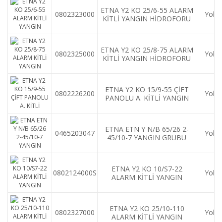
ETNA Y2 KO 25/6-55 ALARM
0802323000
Yok
KİTLİ YANGIN HİDROFORU
ETNA Y2 KO 25/8-75 ALARM
0802325000
Yok
KİTLİ YANGIN HİDROFORU
ETNA Y2 KO 15/9-55 ÇİFT
0802226200
Yok
PANOLU A. KİTLİ YANGIN
HİDROFORU
ETNA ETN Y N/B 65/26 2-
0465203047
Yok
45/10-7 YANGIN GRUBU
ETNA Y2 KO 10/S7-22
0802124000S
Yok
ALARM KİTLİ YANGIN
HİDROFOR
ETNA Y2 KO 25/10-110
0802327000
Yok
ALARM KİTLİ YANGIN