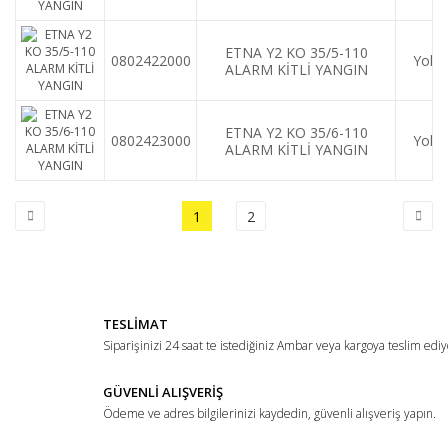
HİDROFORU
ETNA Y2 KO 35/5-110
0802422000
Yok
ALARM KİTLİ YANGIN
HİDROFORU
ETNA Y2 KO 35/6-110
0802423000
Yok
ALARM KİTLİ YANGIN
HİDROFORU
1
2
TESLİMAT
Siparişinizi 24 saat te istediğiniz Ambar veya kargoya teslim ediy
GÜVENLİ ALIŞVERİŞ
Ödeme ve adres bilgilerinizi kaydedin, güvenli alışveriş yapın.