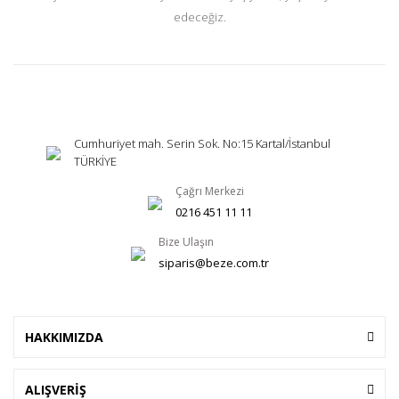
edeceğiz.
Cumhuriyet mah. Serin Sok. No:15 Kartal/İstanbul
TÜRKİYE
Çağrı Merkezi
0216 451 11 11
Bize Ulaşın
siparis@beze.com.tr
HAKKIMIZDA
ALIŞVERİŞ