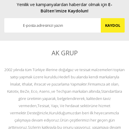
Yenilik ve kampanyalardan haberdar olmak için
E-
Bülten'imize Kaydolun!
KAYDOL
AK GRUP
2002 yılında tüm Türkiye illerine doğalgaz ve tesisat malzemeleri toptan
satışı yapmak üzere kuruldu.Hedefi bu alanda kendi markalarıyla
İmalat, ithalat, ihracat ve pazarlama Yapmaktır.Firmamıza ait olan,
Katotix, BeZe, Eco, Asens ,ve Techpan markaları altında,Standartlara
göre üretimin yaparak, belgelendirerek, kaliteden taviz
vermeden,Tesisat, Yapı, Ve hırdavat sektörüne hizmet
vermektir.Desteğinizle,Kurulduğumuzdan beri ilk heyecanımızla
çalışmaya devam ediyoruz.Ürün çeşitlerimizi her geçen gün
arttırıyoruz.Sizlerin katkısıyla bu onuru yaşıyoruz, yaşamaya devam