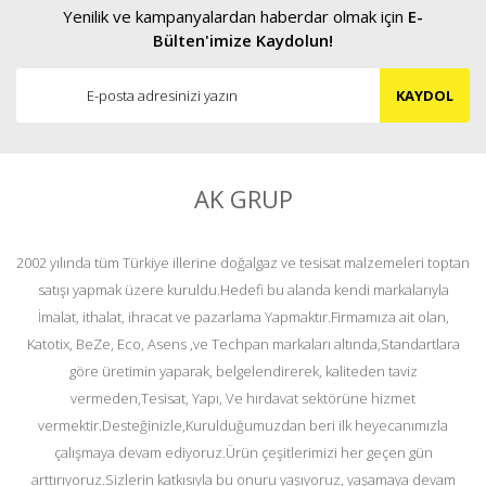
Yenilik ve kampanyalardan haberdar olmak için
E-
Bülten'imize Kaydolun!
KAYDOL
AK GRUP
2002 yılında tüm Türkiye illerine doğalgaz ve tesisat malzemeleri toptan
satışı yapmak üzere kuruldu.Hedefi bu alanda kendi markalarıyla
İmalat, ithalat, ihracat ve pazarlama Yapmaktır.Firmamıza ait olan,
Katotix, BeZe, Eco, Asens ,ve Techpan markaları altında,Standartlara
göre üretimin yaparak, belgelendirerek, kaliteden taviz
vermeden,Tesisat, Yapı, Ve hırdavat sektörüne hizmet
vermektir.Desteğinizle,Kurulduğumuzdan beri ilk heyecanımızla
çalışmaya devam ediyoruz.Ürün çeşitlerimizi her geçen gün
arttırıyoruz.Sizlerin katkısıyla bu onuru yaşıyoruz, yaşamaya devam