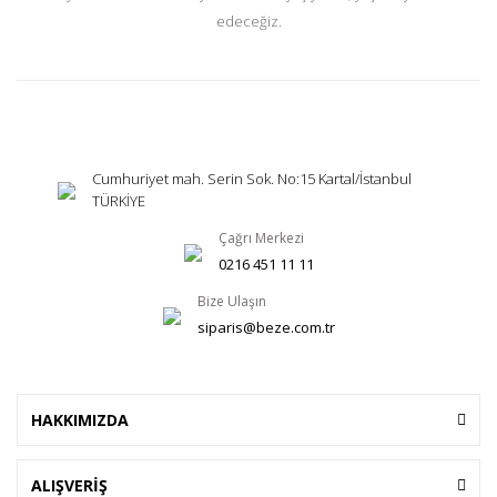
edeceğiz.
Cumhuriyet mah. Serin Sok. No:15 Kartal/İstanbul
TÜRKİYE
Çağrı Merkezi
0216 451 11 11
Bize Ulaşın
siparis@beze.com.tr
HAKKIMIZDA
ALIŞVERİŞ