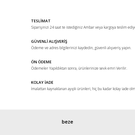
Yorum Yaz
Ürün resmi kalitesiz, bozuk veya görüntülenemiyor.
TESLİMAT
Ürün açıklamasında eksik bilgiler bulunuyor.
Siparişinizi 24 saat te istediğiniz Ambar veya kargoya teslim ediy
Ürün bilgilerinde hatalar bulunuyor.
Ürün fiyatı diğer sitelerden daha pahalı.
GÜVENLİ ALIŞVERİŞ
Ödeme ve adres bilgilerinizi kaydedin, güvenli alışveriş yapın.
Bu ürüne benzer farklı alternatifler olmalı.
ÖN ÖDEME
Ödemeler Yapıldıktan sonra, ürünlerinize sevk emri Verilir.
KOLAY İADE
İmalattan kaynaklanan ayıplı ürünleri, hiç bu kadar kolay iade ol
Gönder
beze