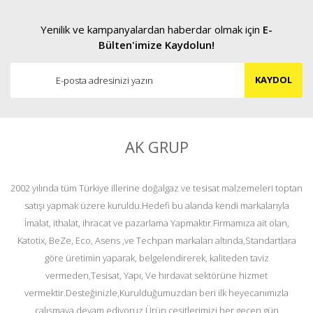
Yenilik ve kampanyalardan haberdar olmak için
E-
Bülten'imize Kaydolun!
KAYDOL
AK GRUP
2002 yılında tüm Türkiye illerine doğalgaz ve tesisat malzemeleri toptan
satışı yapmak üzere kuruldu.Hedefi bu alanda kendi markalarıyla
İmalat, ithalat, ihracat ve pazarlama Yapmaktır.Firmamıza ait olan,
Katotix, BeZe, Eco, Asens ,ve Techpan markaları altında,Standartlara
göre üretimin yaparak, belgelendirerek, kaliteden taviz
vermeden,Tesisat, Yapı, Ve hırdavat sektörüne hizmet
vermektir.Desteğinizle,Kurulduğumuzdan beri ilk heyecanımızla
çalışmaya devam ediyoruz.Ürün çeşitlerimizi her geçen gün