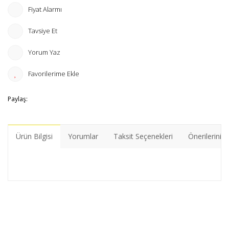
Fiyat Alarmı
Tavsiye Et
Yorum Yaz
Paylaş:
Ürün Bilgisi
Yorumlar
Taksit Seçenekleri
Önerileriniz
Bu ürünün fiyat bilgisi, resim, ürün açıklamalarında ve diğer
konularda yetersiz gördüğünüz noktaları öneri formunu
Bu ürüne ilk yorumu siz yapın!
kullanarak tarafımıza iletebilirsiniz.
Görüş ve önerileriniz için teşekkür ederiz.