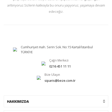
arttırıyoruz.Sizlerin katkısıyla bu onuru yaşıyoruz, yaşamaya devam
edeceğiz.
Cumhuriyet mah. Serin Sok. No:15 Kartal/İstanbul
TÜRKİYE
Çağrı Merkezi
0216 451 11 11
Bize Ulaşın
siparis@beze.com.tr
HAKKIMIZDA