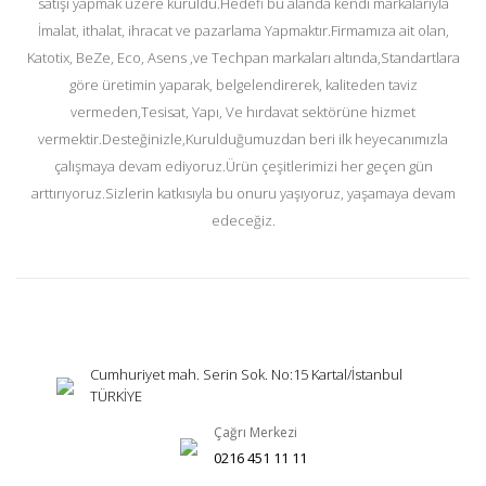
satışı yapmak üzere kuruldu.Hedefi bu alanda kendi markalarıyla
İmalat, ithalat, ihracat ve pazarlama Yapmaktır.Firmamıza ait olan,
Katotix, BeZe, Eco, Asens ,ve Techpan markaları altında,Standartlara
göre üretimin yaparak, belgelendirerek, kaliteden taviz
vermeden,Tesisat, Yapı, Ve hırdavat sektörüne hizmet
vermektir.Desteğinizle,Kurulduğumuzdan beri ilk heyecanımızla
çalışmaya devam ediyoruz.Ürün çeşitlerimizi her geçen gün
arttırıyoruz.Sizlerin katkısıyla bu onuru yaşıyoruz, yaşamaya devam
edeceğiz.
Cumhuriyet mah. Serin Sok. No:15 Kartal/İstanbul
TÜRKİYE
Çağrı Merkezi
0216 451 11 11