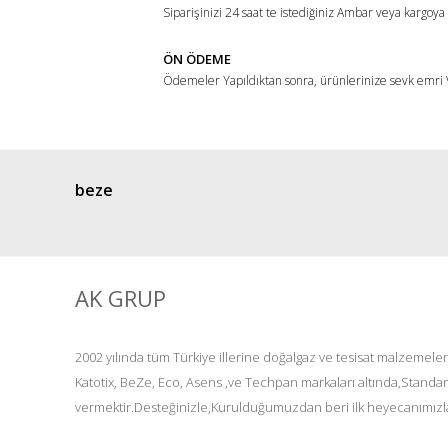
Siparişinizi 24 saat te istediğiniz Ambar veya kargoya
ÖN ÖDEME
Ödemeler Yapıldıktan sonra, ürünlerinize sevk emri V
beze
AK GRUP
2002 yılında tüm Türkiye illerine doğalgaz ve tesisat malzemeler
Katotix, BeZe, Eco, Asens ,ve Techpan markaları altında,Standar
vermektir.Desteğinizle,Kurulduğumuzdan beri ilk heyecanımızla