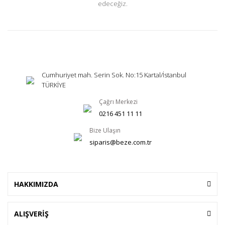
edeceğiz.
Cumhuriyet mah. Serin Sok. No:15 Kartal/İstanbul
TÜRKİYE
Çağrı Merkezi
0216 451 11 11
Bize Ulaşın
siparis@beze.com.tr
HAKKIMIZDA
ALIŞVERİŞ