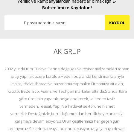
Yenilik ve kampanyalardan haberdar olmak için
E-
Bülten'imize Kaydolun!
KAYDOL
AK GRUP
2002 yılında tüm Türkiye illerine doğalgaz ve tesisat malzemeleri toptan
satışı yapmak üzere kuruldu.Hedefi bu alanda kendi markalarıyla
İmalat, ithalat, ihracat ve pazarlama Yapmaktır.Firmamıza ait olan,
Katotix, BeZe, Eco, Asens ,ve Techpan markaları altında,Standartlara
göre üretimin yaparak, belgelendirerek, kaliteden taviz
vermeden,Tesisat, Yapı, Ve hırdavat sektörüne hizmet
vermektir.Desteğinizle,Kurulduğumuzdan beri ilk heyecanımızla
çalışmaya devam ediyoruz.Ürün çeşitlerimizi her geçen gün
arttırıyoruz.Sizlerin katkısıyla bu onuru yaşıyoruz, yaşamaya devam