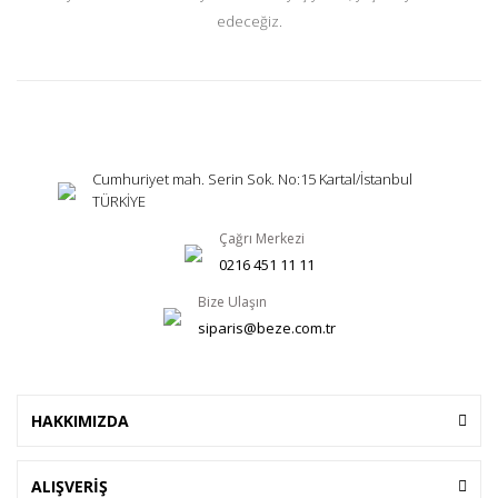
edeceğiz.
Cumhuriyet mah. Serin Sok. No:15 Kartal/İstanbul
TÜRKİYE
Çağrı Merkezi
0216 451 11 11
Bize Ulaşın
siparis@beze.com.tr
HAKKIMIZDA
ALIŞVERİŞ