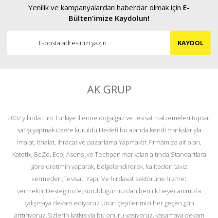
Yenilik ve kampanyalardan haberdar olmak için
E-
Bülten'imize Kaydolun!
KAYDOL
AK GRUP
2002 yılında tüm Türkiye illerine doğalgaz ve tesisat malzemeleri toptan
satışı yapmak üzere kuruldu.Hedefi bu alanda kendi markalarıyla
İmalat, ithalat, ihracat ve pazarlama Yapmaktır.Firmamıza ait olan,
Katotix, BeZe, Eco, Asens ,ve Techpan markaları altında,Standartlara
göre üretimin yaparak, belgelendirerek, kaliteden taviz
vermeden,Tesisat, Yapı, Ve hırdavat sektörüne hizmet
vermektir.Desteğinizle,Kurulduğumuzdan beri ilk heyecanımızla
çalışmaya devam ediyoruz.Ürün çeşitlerimizi her geçen gün
arttırıyoruz.Sizlerin katkısıyla bu onuru yaşıyoruz, yaşamaya devam