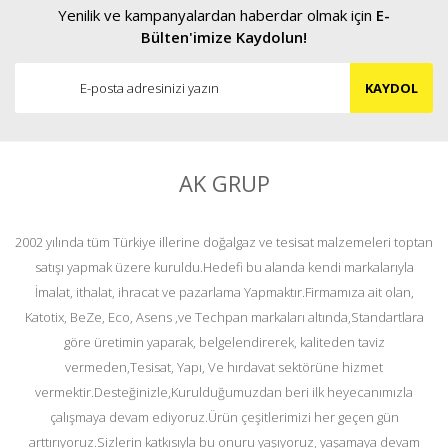
Yenilik ve kampanyalardan haberdar olmak için
E-
Bülten'imize Kaydolun!
KAYDOL
AK GRUP
2002 yılında tüm Türkiye illerine doğalgaz ve tesisat malzemeleri toptan
satışı yapmak üzere kuruldu.Hedefi bu alanda kendi markalarıyla
İmalat, ithalat, ihracat ve pazarlama Yapmaktır.Firmamıza ait olan,
Katotix, BeZe, Eco, Asens ,ve Techpan markaları altında,Standartlara
göre üretimin yaparak, belgelendirerek, kaliteden taviz
vermeden,Tesisat, Yapı, Ve hırdavat sektörüne hizmet
vermektir.Desteğinizle,Kurulduğumuzdan beri ilk heyecanımızla
çalışmaya devam ediyoruz.Ürün çeşitlerimizi her geçen gün
arttırıyoruz.Sizlerin katkısıyla bu onuru yaşıyoruz, yaşamaya devam