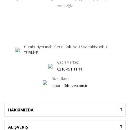
edeceğiz.
Cumhuriyet mah. Serin Sok. No:15 Kartal/İstanbul
TÜRKİYE
Çağrı Merkezi
0216 451 11 11
Bize Ulaşın
siparis@beze.com.tr
HAKKIMIZDA
ALIŞVERİŞ