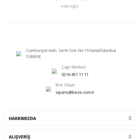
edeceğiz.
Cumhuriyet mah. Serin Sok. No:15 Kartal/İstanbul
TÜRKİYE
Çağrı Merkezi
0216 451 11 11
Bize Ulaşın
siparis@beze.com.tr
HAKKIMIZDA
ALIŞVERİŞ