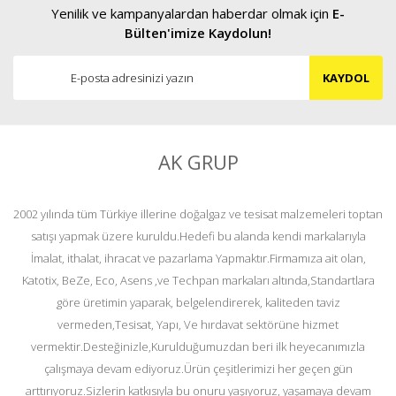
Yenilik ve kampanyalardan haberdar olmak için
E-
Bülten'imize Kaydolun!
KAYDOL
AK GRUP
2002 yılında tüm Türkiye illerine doğalgaz ve tesisat malzemeleri toptan
satışı yapmak üzere kuruldu.Hedefi bu alanda kendi markalarıyla
İmalat, ithalat, ihracat ve pazarlama Yapmaktır.Firmamıza ait olan,
Katotix, BeZe, Eco, Asens ,ve Techpan markaları altında,Standartlara
göre üretimin yaparak, belgelendirerek, kaliteden taviz
vermeden,Tesisat, Yapı, Ve hırdavat sektörüne hizmet
vermektir.Desteğinizle,Kurulduğumuzdan beri ilk heyecanımızla
çalışmaya devam ediyoruz.Ürün çeşitlerimizi her geçen gün
arttırıyoruz.Sizlerin katkısıyla bu onuru yaşıyoruz, yaşamaya devam