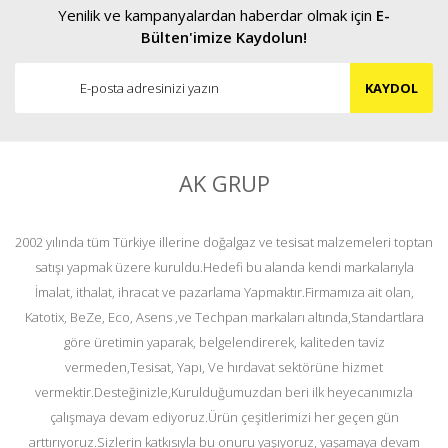
Yenilik ve kampanyalardan haberdar olmak için
E-
Bülten'imize Kaydolun!
KAYDOL
AK GRUP
2002 yılında tüm Türkiye illerine doğalgaz ve tesisat malzemeleri toptan
satışı yapmak üzere kuruldu.Hedefi bu alanda kendi markalarıyla
İmalat, ithalat, ihracat ve pazarlama Yapmaktır.Firmamıza ait olan,
Katotix, BeZe, Eco, Asens ,ve Techpan markaları altında,Standartlara
göre üretimin yaparak, belgelendirerek, kaliteden taviz
vermeden,Tesisat, Yapı, Ve hırdavat sektörüne hizmet
vermektir.Desteğinizle,Kurulduğumuzdan beri ilk heyecanımızla
çalışmaya devam ediyoruz.Ürün çeşitlerimizi her geçen gün
arttırıyoruz.Sizlerin katkısıyla bu onuru yaşıyoruz, yaşamaya devam