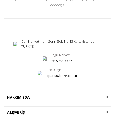
edeceğiz.
Cumhuriyet mah. Serin Sok. No:15 Kartal/İstanbul
TÜRKİYE
Çağrı Merkezi
0216 451 11 11
Bize Ulaşın
siparis@beze.com.tr
HAKKIMIZDA
ALIŞVERİŞ