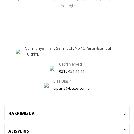
edeceğiz.
Cumhuriyet mah. Serin Sok. No:15 Kartal/İstanbul
TÜRKİYE
Çağrı Merkezi
0216 451 11 11
Bize Ulaşın
siparis@beze.com.tr
HAKKIMIZDA
ALIŞVERİŞ