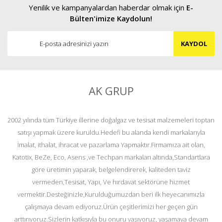
Yenilik ve kampanyalardan haberdar olmak için
E-
Bülten'imize Kaydolun!
KAYDOL
AK GRUP
2002 yılında tüm Türkiye illerine doğalgaz ve tesisat malzemeleri toptan
satışı yapmak üzere kuruldu.Hedefi bu alanda kendi markalarıyla
İmalat, ithalat, ihracat ve pazarlama Yapmaktır.Firmamıza ait olan,
Katotix, BeZe, Eco, Asens ,ve Techpan markaları altında,Standartlara
göre üretimin yaparak, belgelendirerek, kaliteden taviz
vermeden,Tesisat, Yapı, Ve hırdavat sektörüne hizmet
vermektir.Desteğinizle,Kurulduğumuzdan beri ilk heyecanımızla
çalışmaya devam ediyoruz.Ürün çeşitlerimizi her geçen gün
arttırıyoruz.Sizlerin katkısıyla bu onuru yaşıyoruz, yaşamaya devam