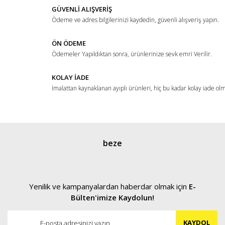
Ürün fiyatı diğer sitelerden daha pahalı.
GÜVENLİ ALIŞVERİŞ
Ödeme ve adres bilgilerinizi kaydedin, güvenli alışveriş yapın.
Bu ürüne benzer farklı alternatifler olmalı.
ÖN ÖDEME
Ödemeler Yapıldıktan sonra, ürünlerinize sevk emri Verilir.
KOLAY İADE
İmalattan kaynaklanan ayıplı ürünleri, hiç bu kadar kolay iade ol
Gönder
beze
Yenilik ve kampanyalardan haberdar olmak için
E-
Bülten'imize Kaydolun!
KAYDOL