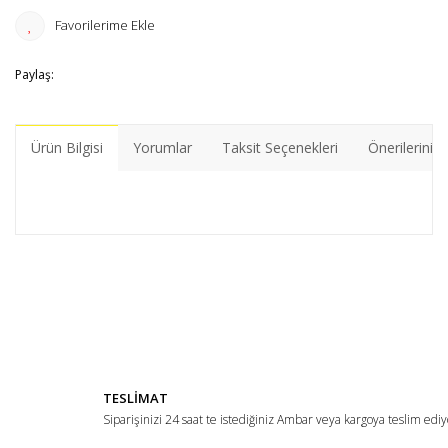
Paylaş:
Ürün Bilgisi
Yorumlar
Taksit Seçenekleri
Önerileriniz
Bu ürünün fiyat bilgisi, resim, ürün açıklamalarında ve diğer
konularda yetersiz gördüğünüz noktaları öneri formunu
Bu ürüne ilk yorumu siz yapın!
kullanarak tarafımıza iletebilirsiniz.
Görüş ve önerileriniz için teşekkür ederiz.
Yorum Yaz
Ürün resmi kalitesiz, bozuk veya görüntülenemiyor.
TESLİMAT
Ürün açıklamasında eksik bilgiler bulunuyor.
Siparişinizi 24 saat te istediğiniz Ambar veya kargoya teslim ediy
Ürün bilgilerinde hatalar bulunuyor.