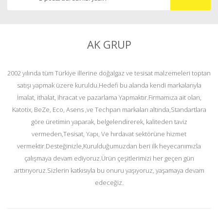
AK GRUP
2002 yılında tüm Türkiye illerine doğalgaz ve tesisat malzemeleri toptan
satışı yapmak üzere kuruldu.Hedefi bu alanda kendi markalarıyla
İmalat, ithalat, ihracat ve pazarlama Yapmaktır.Firmamıza ait olan,
Katotix, BeZe, Eco, Asens ,ve Techpan markaları altında,Standartlara
göre üretimin yaparak, belgelendirerek, kaliteden taviz
vermeden,Tesisat, Yapı, Ve hırdavat sektörüne hizmet
vermektir.Desteğinizle,Kurulduğumuzdan beri ilk heyecanımızla
çalışmaya devam ediyoruz.Ürün çeşitlerimizi her geçen gün
arttırıyoruz.Sizlerin katkısıyla bu onuru yaşıyoruz, yaşamaya devam
edeceğiz.