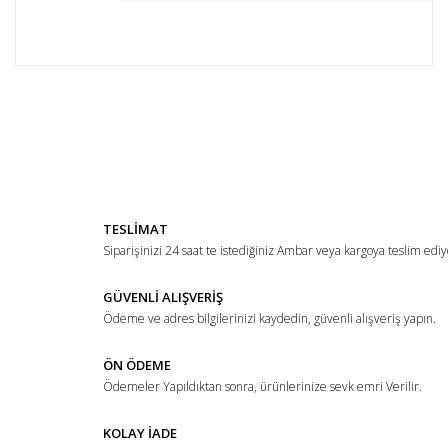
Bu ürünün fiyat bilgisi, resim, ürün açıklamalarında ve diğer
konularda yetersiz gördüğünüz noktaları öneri formunu
Bu ürüne ilk yorumu siz yapın!
kullanarak tarafımıza iletebilirsiniz.
Görüş ve önerileriniz için teşekkür ederiz.
Yorum Yaz
Ürün resmi kalitesiz, bozuk veya görüntülenemiyor.
TESLİMAT
Ürün açıklamasında eksik bilgiler bulunuyor.
Siparişinizi 24 saat te istediğiniz Ambar veya kargoya teslim ediy
Ürün bilgilerinde hatalar bulunuyor.
Ürün fiyatı diğer sitelerden daha pahalı.
GÜVENLİ ALIŞVERİŞ
Ödeme ve adres bilgilerinizi kaydedin, güvenli alışveriş yapın.
Bu ürüne benzer farklı alternatifler olmalı.
ÖN ÖDEME
Ödemeler Yapıldıktan sonra, ürünlerinize sevk emri Verilir.
KOLAY İADE