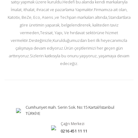
satışı yapmak üzere kuruldu.Hedefi bu alanda kendi markalarıyla
İmalat, ithalat, ihracat ve pazarlama Yapmaktır.Firmamıza ait olan,
Katotix, BeZe, Eco, Asens ,ve Techpan markaları altında,Standartlara
göre üretimin yaparak, belgelendirerek, kaliteden taviz
vermeden,Tesisat, Yapı, Ve hırdavat sektörüne hizmet
vermektir.Desteğinizle,Kurulduğumuzdan beri ilk heyecanımızla
çalışmaya devam ediyoruz.Ürün çeşitlerimizi her geçen gün
arttırıyoruz.Sizlerin katkısıyla bu onuru yaşıyoruz, yaşamaya devam
edeceğiz.
Cumhuriyet mah. Serin Sok. No:15 Kartal/İstanbul
TÜRKİYE
Çağrı Merkezi
0216 451 11 11