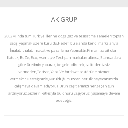
AK GRUP
2002 yılında tüm Türkiye illerine doğalgaz ve tesisat malzemeleri toptan
satışı yapmak üzere kuruldu.Hedefi bu alanda kendi markalarıyla
İmalat, ithalat, ihracat ve pazarlama Yapmaktır.Firmamıza ait olan,
Katotix, BeZe, Eco, Asens ,ve Techpan markaları altında,Standartlara
göre üretimin yaparak, belgelendirerek, kaliteden taviz
vermeden,Tesisat, Yapı, Ve hırdavat sektörüne hizmet
vermektir.Desteğinizle,Kurulduğumuzdan beri ilk heyecanımızla
çalışmaya devam ediyoruz.Ürün çeşitlerimizi her geçen gün
arttırıyoruz.Sizlerin katkısıyla bu onuru yaşıyoruz, yaşamaya devam
edeceğiz.