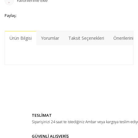
Paylaş:
Ürün Bilgisi
Yorumlar
Taksit Seçenekleri
Önerileriniz
Bu ürünün fiyat bilgisi, resim, ürün açıklamalarında ve diğer
konularda yetersiz gördüğünüz noktaları öneri formunu
Bu ürüne ilk yorumu siz yapın!
kullanarak tarafımıza iletebilirsiniz.
Görüş ve önerileriniz için teşekkür ederiz.
Yorum Yaz
Ürün resmi kalitesiz, bozuk veya görüntülenemiyor.
TESLİMAT
Ürün açıklamasında eksik bilgiler bulunuyor.
Siparişinizi 24 saat te istediğiniz Ambar veya kargoya teslim ediy
Ürün bilgilerinde hatalar bulunuyor.
Ürün fiyatı diğer sitelerden daha pahalı.
GÜVENLİ ALIŞVERİŞ