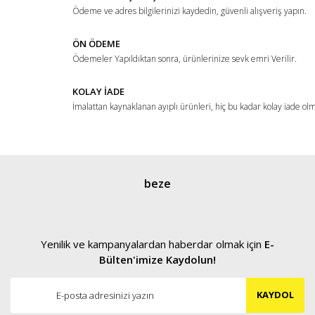
Ödeme ve adres bilgilerinizi kaydedin, güvenli alışveriş yapın.
Bu ürüne benzer farklı alternatifler olmalı.
ÖN ÖDEME
Ödemeler Yapıldıktan sonra, ürünlerinize sevk emri Verilir.
KOLAY İADE
İmalattan kaynaklanan ayıplı ürünleri, hiç bu kadar kolay iade ol
Gönder
beze
Yenilik ve kampanyalardan haberdar olmak için
E-
Bülten'imize Kaydolun!
KAYDOL