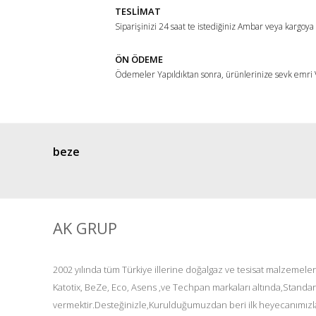
Ürün açıklamasında eksik bilgiler bulunuyor.
TESLİMAT
Ürün bilgilerinde hatalar bulunuyor.
Siparişinizi 24 saat te istediğiniz Ambar veya kargoya
Ürün fiyatı diğer sitelerden daha pahalı.
ÖN ÖDEME
Bu ürüne benzer farklı alternatifler olmalı.
Ödemeler Yapıldıktan sonra, ürünlerinize sevk emri V
beze
AK GRUP
2002 yılında tüm Türkiye illerine doğalgaz ve tesisat malzemeler
Katotix, BeZe, Eco, Asens ,ve Techpan markaları altında,Standar
vermektir.Desteğinizle,Kurulduğumuzdan beri ilk heyecanımızla