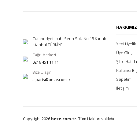
HAKKIMI
Cumhuriyet mah. Serin Sok. No:15 Kartal/
Yeni Üyelik
İstanbul TÜRKİYE
Üye Girişi
Çağrı Merkezi
Şifre Hatır
0216 451 11 11
Kullanıcı Bil
Bize Ulaşın
Sepetim
siparis@beze.com.tr
İletişim
Copyright 2026
beze.com.tr.
Tüm Hakları saklıdır.