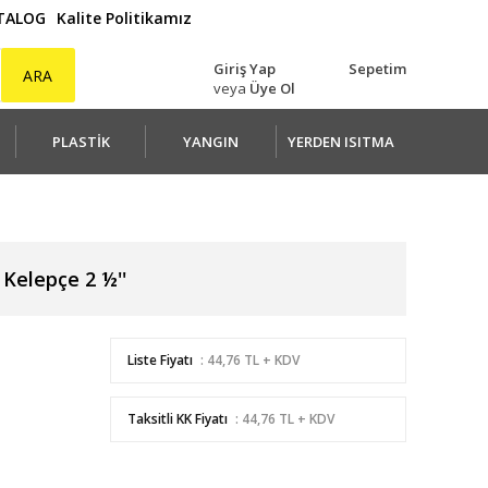
ATALOG
Kalite Politikamız
Giriş Yap
Sepetim
ARA
veya
Üye Ol
PLASTİK
YANGIN
YERDEN ISITMA
 Kelepçe 2 ½''
Liste Fiyatı
: 44,76 TL + KDV
Taksitli KK Fiyatı
: 44,76 TL + KDV