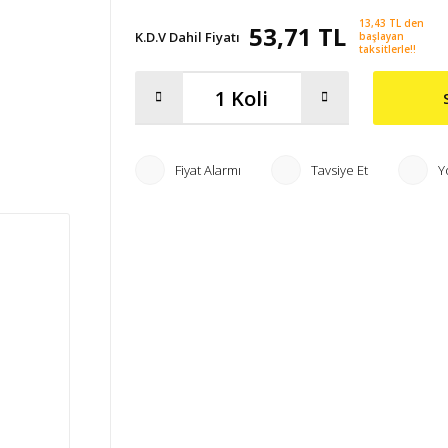
13,43 TL den
53,71 TL
K.D.V Dahil Fiyatı
başlayan
taksitlerle!!
Fiyat Alarmı
Tavsiye Et
Y