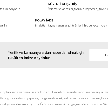
GÜVENLİ ALIŞVERİŞ
 teslim ediyoruz.
Ödeme ve adres bilgilerinizi kaydedin, güvenli 
KOLAY İADE
erilir.
İmalattan kaynaklanan ayıplı ürünleri, hiç bu kadar kolay
Yenilik ve kampanyalardan haberdar olmak için
Gönder
E-Bülten'imize Kaydolun!
i toptan satışı yapmak üzere kuruldu.Hedefi bu alanda kendi markalarıyla İmal
tlara göre üretimin yaparak, belgelendirerek, kaliteden taviz vermeden,Tesis
 çalışmaya devam ediyoruz.Ürün çeşitlerimizi her geçen gün arttırıyoruz.Siz