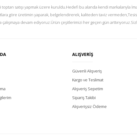
i toptan satışı yapmak üzere kuruldu.Hedefi bu alanda kendi markalarıyla İmal
tlara göre üretimin yaparak, belgelendirerek, kaliteden taviz vermeden,Tesis
 çalışmaya devam ediyoruz.Ürün çeşitlerimizi her geçen gün arttırıyoruz.Siz
ZDA
ALIŞVERİŞ
Güvenli Alışveriş
Kargo ve Teslimat
lama
Alışveriş Sepetim
gilerim
Sipariş Takibi
Alışverişsiz Ödeme