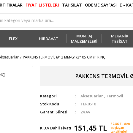
RTİFİKALAR
FİYAT LİSTELERİ
TAHSİLAT
ÖDEME SAYFASI
E - K
MONTAJ
MEKANİK
FLEX
HIRDAVAT
MALZEMELERİ
TESİSAT
Aksesuarlar
PAKKENS TERMOVİL Ø12 MM-G1/2'' 05 CM (PİRİNÇ)
PAKKENS TERMOVİL Ø1
Kategori
Aksesuarlar
,
Termovil
Stok Kodu
TER0510
Garanti Süresi
24 Ay
37,86 TL den
151,45 TL
K.D.V Dahil Fiyatı
başlayan
taksitlerle!!