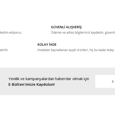
Bu ürüne ilk yorumu siz yapın!
Yorum Yaz
GÜVENLİ ALIŞVERİŞ
 teslim ediyoruz.
Ödeme ve adres bilgilerinizi kaydedin, güvenli 
KOLAY İADE
erilir.
İmalattan kaynaklanan ayıplı ürünleri, hiç bu kadar kolay
Yenilik ve kampanyalardan haberdar olmak için
Gönder
E-Bülten'imize Kaydolun!