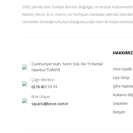
2002 yılında tüm Türkiye illerine doğalgaz ve tesisat malzemeler
Katotix, BeZe, Eco, Asens ,ve Techpan markaları altında,Standar
vermektir.Desteğinizle,Kurulduğumuzdan beri ilk heyecanımızla
HAKKIMI
Cumhuriyet mah. Serin Sok. No:15 Kartal/
Yeni Üyelik
İstanbul TÜRKİYE
Üye Girişi
Çağrı Merkezi
Şifre Hatır
0216 451 11 11
Kullanıcı Bil
Bize Ulaşın
Sepetim
siparis@beze.com.tr
İletişim