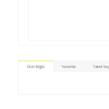
Ürün Bilgisi
Yorumlar
Taksit Seç
Bu ürünün fiyat bilgisi, resim, ürün açıklamalarında ve di