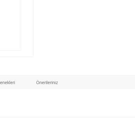
enekleri
Önerileriniz
ğer konularda yetersiz gördüğünüz noktaları öneri formunu kullanarak tarafımız