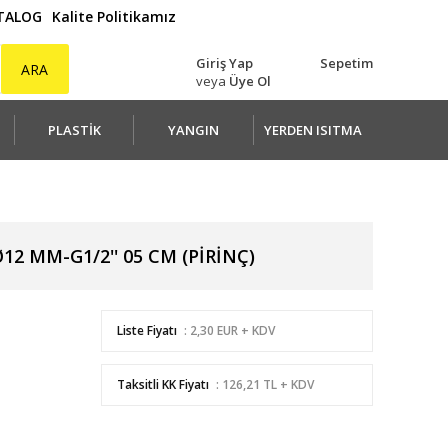
ATALOG
Kalite Politikamız
Giriş Yap
Sepetim
ARA
veya
Üye Ol
PLASTİK
YANGIN
YERDEN ISITMA
2 MM-G1/2'' 05 CM (PİRİNÇ)
Liste Fiyatı
: 2,30 EUR + KDV
Taksitli KK Fiyatı
: 126,21 TL + KDV