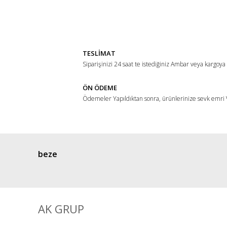
Görüş ve önerileriniz için teşekkür ederiz.
Ürün resmi kalitesiz, bozuk veya görüntülenemiyor.
Ürün açıklamasında eksik bilgiler bulunuyor.
TESLİMAT
Ürün bilgilerinde hatalar bulunuyor.
Siparişinizi 24 saat te istediğiniz Ambar veya kargoya
Ürün fiyatı diğer sitelerden daha pahalı.
ÖN ÖDEME
Bu ürüne benzer farklı alternatifler olmalı.
Ödemeler Yapıldıktan sonra, ürünlerinize sevk emri V
beze
AK GRUP