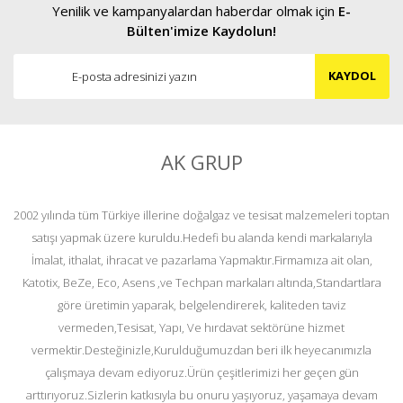
Yenilik ve kampanyalardan haberdar olmak için
E-
Bülten'imize Kaydolun!
KAYDOL
AK GRUP
2002 yılında tüm Türkiye illerine doğalgaz ve tesisat malzemeleri toptan
satışı yapmak üzere kuruldu.Hedefi bu alanda kendi markalarıyla
İmalat, ithalat, ihracat ve pazarlama Yapmaktır.Firmamıza ait olan,
Katotix, BeZe, Eco, Asens ,ve Techpan markaları altında,Standartlara
göre üretimin yaparak, belgelendirerek, kaliteden taviz
vermeden,Tesisat, Yapı, Ve hırdavat sektörüne hizmet
vermektir.Desteğinizle,Kurulduğumuzdan beri ilk heyecanımızla
çalışmaya devam ediyoruz.Ürün çeşitlerimizi her geçen gün
arttırıyoruz.Sizlerin katkısıyla bu onuru yaşıyoruz, yaşamaya devam