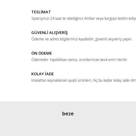
Yorum Yaz
Ürün resmi kalitesiz, bozuk veya görüntülenemiyor.
TESLİMAT
Ürün açıklamasında eksik bilgiler bulunuyor.
Siparişinizi 24 saat te istediğiniz Ambar veya kargoya teslim ediy
Ürün bilgilerinde hatalar bulunuyor.
Ürün fiyatı diğer sitelerden daha pahalı.
GÜVENLİ ALIŞVERİŞ
Ödeme ve adres bilgilerinizi kaydedin, güvenli alışveriş yapın.
Bu ürüne benzer farklı alternatifler olmalı.
ÖN ÖDEME
Ödemeler Yapıldıktan sonra, ürünlerinize sevk emri Verilir.
KOLAY İADE
İmalattan kaynaklanan ayıplı ürünleri, hiç bu kadar kolay iade ol
Gönder
beze