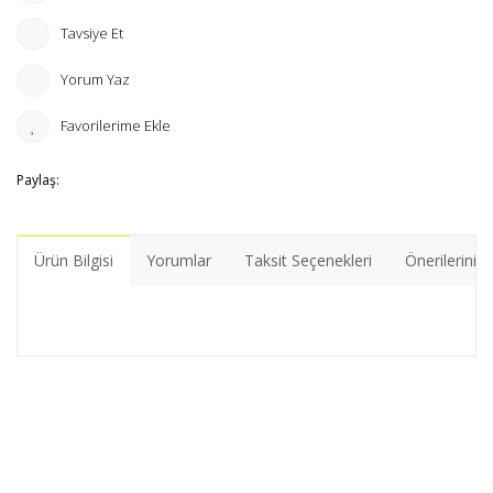
Tavsiye Et
Yorum Yaz
Paylaş:
Ürün Bilgisi
Yorumlar
Taksit Seçenekleri
Önerileriniz
Bu ürünün fiyat bilgisi, resim, ürün açıklamalarında ve diğer
konularda yetersiz gördüğünüz noktaları öneri formunu
Bu ürüne ilk yorumu siz yapın!
kullanarak tarafımıza iletebilirsiniz.
Görüş ve önerileriniz için teşekkür ederiz.