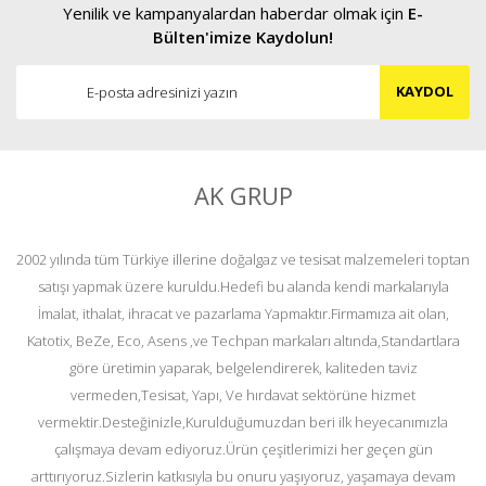
Yenilik ve kampanyalardan haberdar olmak için
E-
Bülten'imize Kaydolun!
KAYDOL
AK GRUP
2002 yılında tüm Türkiye illerine doğalgaz ve tesisat malzemeleri toptan
satışı yapmak üzere kuruldu.Hedefi bu alanda kendi markalarıyla
İmalat, ithalat, ihracat ve pazarlama Yapmaktır.Firmamıza ait olan,
Katotix, BeZe, Eco, Asens ,ve Techpan markaları altında,Standartlara
göre üretimin yaparak, belgelendirerek, kaliteden taviz
vermeden,Tesisat, Yapı, Ve hırdavat sektörüne hizmet
vermektir.Desteğinizle,Kurulduğumuzdan beri ilk heyecanımızla
çalışmaya devam ediyoruz.Ürün çeşitlerimizi her geçen gün
arttırıyoruz.Sizlerin katkısıyla bu onuru yaşıyoruz, yaşamaya devam