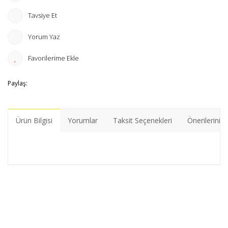
Tavsiye Et
Yorum Yaz
Paylaş:
Ürün Bilgisi
Yorumlar
Taksit Seçenekleri
Önerileriniz
Bu ürünün fiyat bilgisi, resim, ürün açıklamalarında ve diğer
konularda yetersiz gördüğünüz noktaları öneri formunu
Bu ürüne ilk yorumu siz yapın!
kullanarak tarafımıza iletebilirsiniz.
Görüş ve önerileriniz için teşekkür ederiz.