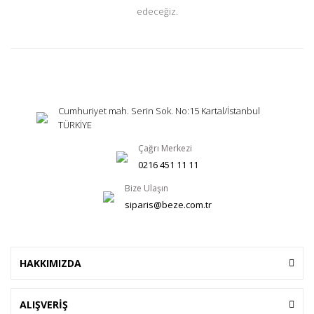
edeceğiz.
Cumhuriyet mah. Serin Sok. No:15 Kartal/İstanbul
TÜRKİYE
Çağrı Merkezi
0216 451 11 11
Bize Ulaşın
siparis@beze.com.tr
HAKKIMIZDA
ALIŞVERİŞ