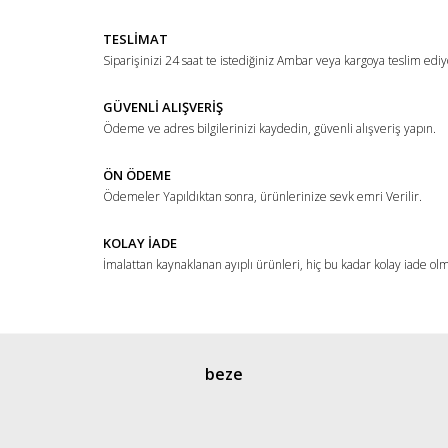
Yorum Yaz
Ürün resmi kalitesiz, bozuk veya görüntülenemiyor.
TESLİMAT
Ürün açıklamasında eksik bilgiler bulunuyor.
Siparişinizi 24 saat te istediğiniz Ambar veya kargoya teslim ediy
Ürün bilgilerinde hatalar bulunuyor.
Ürün fiyatı diğer sitelerden daha pahalı.
GÜVENLİ ALIŞVERİŞ
Ödeme ve adres bilgilerinizi kaydedin, güvenli alışveriş yapın.
Bu ürüne benzer farklı alternatifler olmalı.
ÖN ÖDEME
Ödemeler Yapıldıktan sonra, ürünlerinize sevk emri Verilir.
KOLAY İADE
İmalattan kaynaklanan ayıplı ürünleri, hiç bu kadar kolay iade ol
Gönder
beze