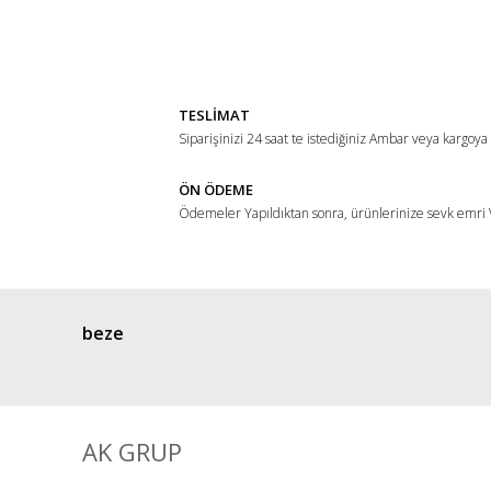
Görüş ve önerileriniz için teşekkür ederiz.
Ürün resmi kalitesiz, bozuk veya görüntülenemiyor.
Ürün açıklamasında eksik bilgiler bulunuyor.
TESLİMAT
Ürün bilgilerinde hatalar bulunuyor.
Siparişinizi 24 saat te istediğiniz Ambar veya kargoya
Ürün fiyatı diğer sitelerden daha pahalı.
ÖN ÖDEME
Bu ürüne benzer farklı alternatifler olmalı.
Ödemeler Yapıldıktan sonra, ürünlerinize sevk emri V
beze
AK GRUP