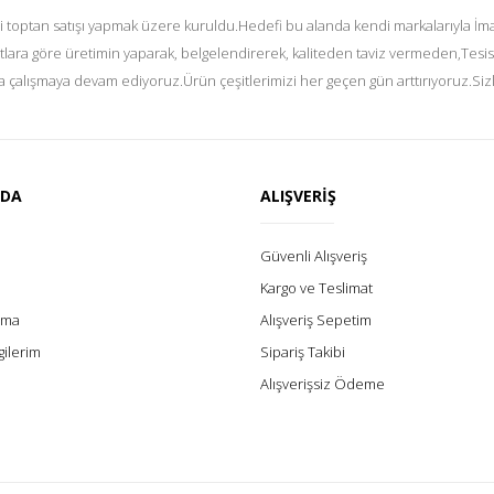
i toptan satışı yapmak üzere kuruldu.Hedefi bu alanda kendi markalarıyla İmal
tlara göre üretimin yaparak, belgelendirerek, kaliteden taviz vermeden,Tesis
 çalışmaya devam ediyoruz.Ürün çeşitlerimizi her geçen gün arttırıyoruz.Siz
ZDA
ALIŞVERİŞ
Güvenli Alışveriş
Kargo ve Teslimat
lama
Alışveriş Sepetim
gilerim
Sipariş Takibi
Alışverişsiz Ödeme