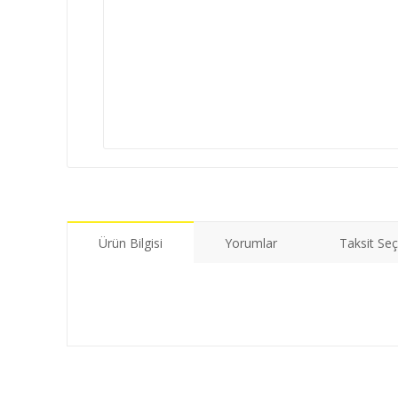
Ürün Bilgisi
Yorumlar
Taksit Seç
Bu ürünün fiyat bilgisi, resim, ürün açıklamalarında ve di