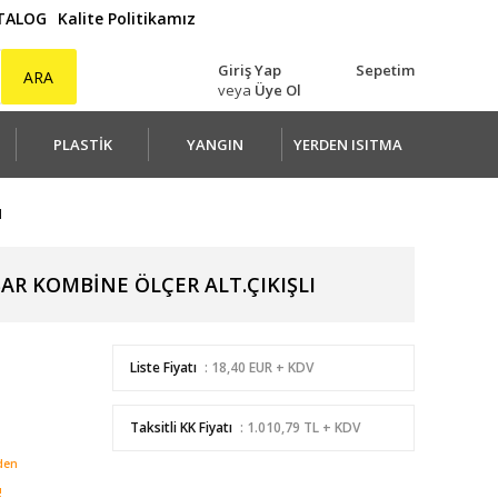
ATALOG
Kalite Politikamız
Giriş Yap
Sepetim
ARA
veya
Üye Ol
PLASTİK
YANGIN
YERDEN ISITMA
I
AR KOMBİNE ÖLÇER ALT.ÇIKIŞLI
Liste Fiyatı
: 18,40 EUR + KDV
Taksitli KK Fiyatı
: 1.010,79 TL + KDV
den
!