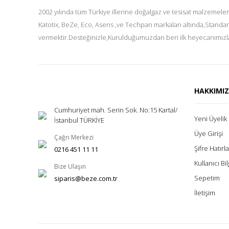
2002 yılında tüm Türkiye illerine doğalgaz ve tesisat malzemeler
Katotix, BeZe, Eco, Asens ,ve Techpan markaları altında,Standar
vermektir.Desteğinizle,Kurulduğumuzdan beri ilk heyecanımızla
HAKKIMI
Cumhuriyet mah. Serin Sok. No:15 Kartal/
Yeni Üyelik
İstanbul TÜRKİYE
Üye Girişi
Çağrı Merkezi
Şifre Hatır
0216 451 11 11
Kullanıcı Bil
Bize Ulaşın
Sepetim
siparis@beze.com.tr
İletişim