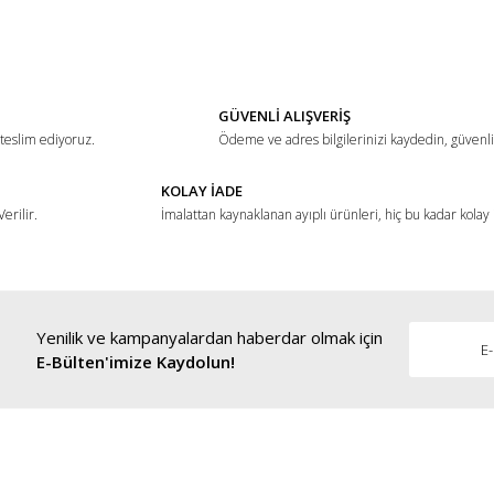
Bu ürüne ilk yorumu siz yapın!
Yorum Yaz
GÜVENLİ ALIŞVERİŞ
 teslim ediyoruz.
Ödeme ve adres bilgilerinizi kaydedin, güvenli 
KOLAY İADE
erilir.
İmalattan kaynaklanan ayıplı ürünleri, hiç bu kadar kolay
Yenilik ve kampanyalardan haberdar olmak için
Gönder
E-Bülten'imize Kaydolun!