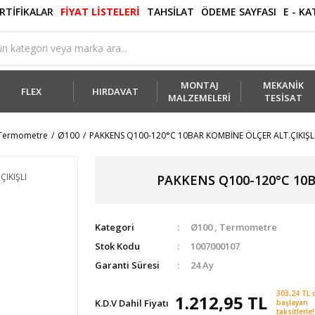
RTİFİKALAR
FİYAT LİSTELERİ
TAHSİLAT
ÖDEME SAYFASI
E - K
MONTAJ
MEKANİK
FLEX
HIRDAVAT
MALZEMELERİ
TESİSAT
Termometre
Ø100
PAKKENS Q100-120°C 10BAR KOMBİNE ÖLÇER ALT.ÇIKIŞL
PAKKENS Q100-120°C 10B
Kategori
Ø100
,
Termometre
Stok Kodu
1007000107
Garanti Süresi
24 Ay
303,24 TL 
1.212,95 TL
K.D.V Dahil Fiyatı
başlayan
taksitlerle!