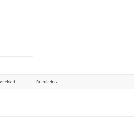
enekleri
Önerileriniz
ğer konularda yetersiz gördüğünüz noktaları öneri formunu kullanarak tarafımız