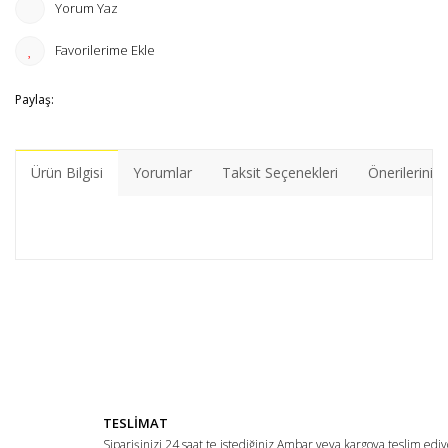
Yorum Yaz
Paylaş:
Ürün Bilgisi
Yorumlar
Taksit Seçenekleri
Önerileriniz
Bu ürünün fiyat bilgisi, resim, ürün açıklamalarında ve diğer
konularda yetersiz gördüğünüz noktaları öneri formunu
Bu ürüne ilk yorumu siz yapın!
kullanarak tarafımıza iletebilirsiniz.
Görüş ve önerileriniz için teşekkür ederiz.
Yorum Yaz
Ürün resmi kalitesiz, bozuk veya görüntülenemiyor.
TESLİMAT
Ürün açıklamasında eksik bilgiler bulunuyor.
Siparişinizi 24 saat te istediğiniz Ambar veya kargoya teslim ediy