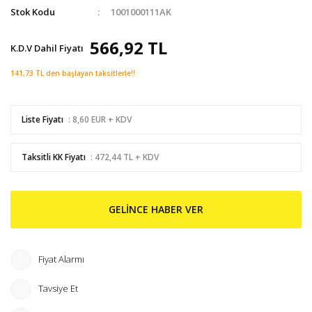
Stok Kodu
1001000111AK
566,92 TL
K.D.V Dahil Fiyatı
141,73 TL den başlayan taksitlerle!!
Liste Fiyatı
: 8,60 EUR + KDV
Taksitli KK Fiyatı
: 472,44 TL + KDV
GELİNCE HABER VER
Fiyat Alarmı
Tavsiye Et