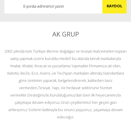
KAYDOL
AK GRUP
2002 yılında tüm Türkiye illerine doğalgaz ve tesisat malzemeleri toptan
satışı yapmak üzere kuruldu.Hedefi bu alanda kendi markalarıyla
İmalat, ithalat, ihracat ve pazarlama Yapmaktır.Firmamıza ait olan,
Katotix, BeZe, Eco, Asens ,ve Techpan markaları altında,Standartlara
göre üretimin yaparak, belgelendirerek, kaliteden taviz
vermeden,Tesisat, Yapı, Ve hırdavat sektörüne hizmet
vermektir.Desteğinizle,Kurulduğumuzdan beri ilk heyecanımızla
çalışmaya devam ediyoruz.Ürün çeşitlerimizi her geçen gün
arttırıyoruz.Sizlerin katkısıyla bu onuru yaşıyoruz, yaşamaya devam
edeceğiz.