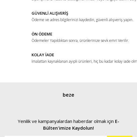
Ürün bilgilerinde hatalar bulunuyor.
Ürün fiyatı diğer sitelerden daha pahalı.
GÜVENLİ ALIŞVERİŞ
Ödeme ve adres bilgilerinizi kaydedin, güvenli alışveriş yapın.
Bu ürüne benzer farklı alternatifler olmalı.
ÖN ÖDEME
Ödemeler Yapıldıktan sonra, ürünlerinize sevk emri Verilir.
KOLAY İADE
İmalattan kaynaklanan ayıplı ürünleri, hiç bu kadar kolay iade ol
Gönder
beze
Yenilik ve kampanyalardan haberdar olmak için
E-
Bülten'imize Kaydolun!