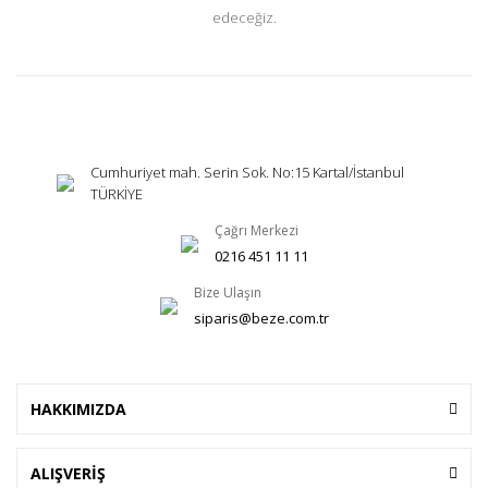
edeceğiz.
Cumhuriyet mah. Serin Sok. No:15 Kartal/İstanbul
TÜRKİYE
Çağrı Merkezi
0216 451 11 11
Bize Ulaşın
siparis@beze.com.tr
HAKKIMIZDA
ALIŞVERİŞ