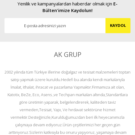
Yenilik ve kampanyalardan haberdar olmak için
E-
Bülten'imize Kaydolun!
KAYDOL
AK GRUP
2002 yılında tüm Türkiye illerine doğalgaz ve tesisat malzemeleri toptan
satışı yapmak üzere kuruldu.Hedefi bu alanda kendi markalarıyla
İmalat, ithalat, ihracat ve pazarlama Yapmaktır.Firmamıza ait olan,
Katotix, BeZe, Eco, Asens ,ve Techpan markaları altında,Standartlara
göre üretimin yaparak, belgelendirerek, kaliteden taviz
vermeden,Tesisat, Yapı, Ve hırdavat sektörüne hizmet
vermektir.Desteğinizle,Kurulduğumuzdan beri ilk heyecanımızla
çalışmaya devam ediyoruz.Ürün çeşitlerimizi her geçen gün
arttırıyoruz.Sizlerin katkısıyla bu onuru yaşıyoruz, yaşamaya devam