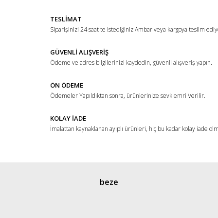
Yorum Yaz
Ürün resmi kalitesiz, bozuk veya görüntülenemiyor.
TESLİMAT
Ürün açıklamasında eksik bilgiler bulunuyor.
Siparişinizi 24 saat te istediğiniz Ambar veya kargoya teslim ediy
Ürün bilgilerinde hatalar bulunuyor.
Ürün fiyatı diğer sitelerden daha pahalı.
GÜVENLİ ALIŞVERİŞ
Ödeme ve adres bilgilerinizi kaydedin, güvenli alışveriş yapın.
Bu ürüne benzer farklı alternatifler olmalı.
ÖN ÖDEME
Ödemeler Yapıldıktan sonra, ürünlerinize sevk emri Verilir.
KOLAY İADE
İmalattan kaynaklanan ayıplı ürünleri, hiç bu kadar kolay iade ol
Gönder
beze