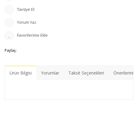
Tavsiye Et
Yorum Yaz
Paylaş:
Ürün Bilgisi
Yorumlar
Taksit Seçenekleri
Önerileriniz
Bu ürünün fiyat bilgisi, resim, ürün açıklamalarında ve diğer
konularda yetersiz gördüğünüz noktaları öneri formunu
Bu ürüne ilk yorumu siz yapın!
kullanarak tarafımıza iletebilirsiniz.
Görüş ve önerileriniz için teşekkür ederiz.