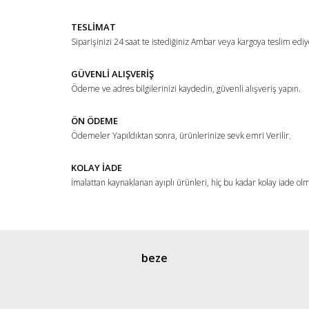
Yorum Yaz
Ürün resmi kalitesiz, bozuk veya görüntülenemiyor.
TESLİMAT
Ürün açıklamasında eksik bilgiler bulunuyor.
Siparişinizi 24 saat te istediğiniz Ambar veya kargoya teslim ediy
Ürün bilgilerinde hatalar bulunuyor.
Ürün fiyatı diğer sitelerden daha pahalı.
GÜVENLİ ALIŞVERİŞ
Ödeme ve adres bilgilerinizi kaydedin, güvenli alışveriş yapın.
Bu ürüne benzer farklı alternatifler olmalı.
ÖN ÖDEME
Ödemeler Yapıldıktan sonra, ürünlerinize sevk emri Verilir.
KOLAY İADE
İmalattan kaynaklanan ayıplı ürünleri, hiç bu kadar kolay iade ol
Gönder
beze