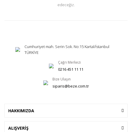
edeceğiz.
Cumhuriyet mah. Serin Sok. No:15 Kartal/İstanbul
TÜRKİYE
Çağrı Merkezi
0216 451 11 11
Bize Ulaşın
siparis@beze.com.tr
HAKKIMIZDA
ALIŞVERİŞ