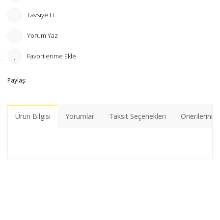
Tavsiye Et
Yorum Yaz
Paylaş:
Ürün Bilgisi
Yorumlar
Taksit Seçenekleri
Önerileriniz
Bu ürünün fiyat bilgisi, resim, ürün açıklamalarında ve diğer
konularda yetersiz gördüğünüz noktaları öneri formunu
Bu ürüne ilk yorumu siz yapın!
kullanarak tarafımıza iletebilirsiniz.
Görüş ve önerileriniz için teşekkür ederiz.