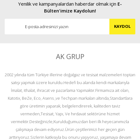
Yenilik ve kampanyalardan haberdar olmak için
E-
Bülten'imize Kaydolun!
KAYDOL
AK GRUP
2002 yılında tüm Türkiye illerine doğalgaz ve tesisat malzemeleri toptan
satışı yapmak üzere kuruldu.Hedefi bu alanda kendi markalarıyla
İmalat, ithalat, ihracat ve pazarlama Yapmaktır.Firmamıza ait olan,
Katotix, BeZe, Eco, Asens ,ve Techpan markaları altında,Standartlara
göre üretimin yaparak, belgelendirerek, kaliteden taviz
vermeden,Tesisat, Yapı, Ve hırdavat sektörüne hizmet
vermektir.Desteğinizle,Kurulduğumuzdan beri ilk heyecanımızla
çalışmaya devam ediyoruz.Ürün çeşitlerimizi her geçen gün
arttırıyoruz.Sizlerin katkısıyla bu onuru yaşıyoruz, yaşamaya devam