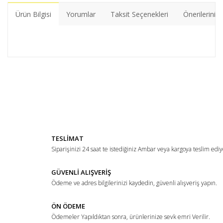
Ürün Bilgisi
Yorumlar
Taksit Seçenekleri
Önerileriniz
Bu ürünün fiyat bilgisi, resim, ürün açıklamalarında ve diğer
konularda yetersiz gördüğünüz noktaları öneri formunu
Bu ürüne ilk yorumu siz yapın!
kullanarak tarafımıza iletebilirsiniz.
Görüş ve önerileriniz için teşekkür ederiz.
Yorum Yaz
Ürün resmi kalitesiz, bozuk veya görüntülenemiyor.
TESLİMAT
Ürün açıklamasında eksik bilgiler bulunuyor.
Siparişinizi 24 saat te istediğiniz Ambar veya kargoya teslim ediy
Ürün bilgilerinde hatalar bulunuyor.
Ürün fiyatı diğer sitelerden daha pahalı.
GÜVENLİ ALIŞVERİŞ
Ödeme ve adres bilgilerinizi kaydedin, güvenli alışveriş yapın.
Bu ürüne benzer farklı alternatifler olmalı.
ÖN ÖDEME
Ödemeler Yapıldıktan sonra, ürünlerinize sevk emri Verilir.