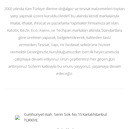
2002 yılında tüm Türkiye illerine doğalgaz ve tesisat malzemeleri toptan
satışı yapmak üzere kuruldu.Hedefi bu alanda kendi markalarıyla
İmalat, ithalat, ihracat ve pazarlama Yapmaktır.Firmamıza ait olan,
Katotix, BeZe, Eco, Asens ,ve Techpan markaları altında,Standartlara
göre üretimin yaparak, belgelendirerek, kaliteden taviz
vermeden,Tesisat, Yapı, Ve hırdavat sektörüne hizmet
vermektir.Desteğinizle,Kurulduğumuzdan beri ilk heyecanımızla
çalışmaya devam ediyoruz.Ürün çeşitlerimizi her geçen gün
arttırıyoruz.Sizlerin katkısıyla bu onuru yaşıyoruz, yaşamaya devam
edeceğiz.
Cumhuriyet mah. Serin Sok. No:15 Kartal/İstanbul
TÜRKİYE