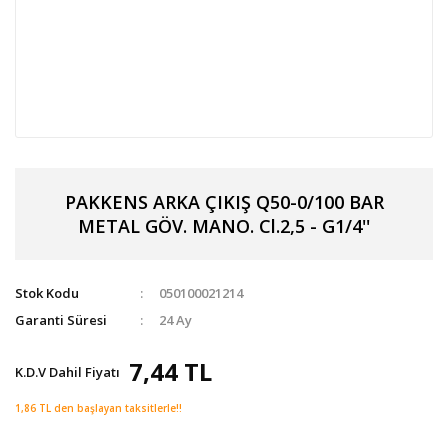
PAKKENS ARKA ÇIKIŞ Q50-0/100 BAR
METAL GÖV. MANO. Cl.2,5 - G1/4''
Stok Kodu
050100021214
Garanti Süresi
24 Ay
7,44 TL
K.D.V Dahil Fiyatı
1,86 TL den başlayan taksitlerle!!