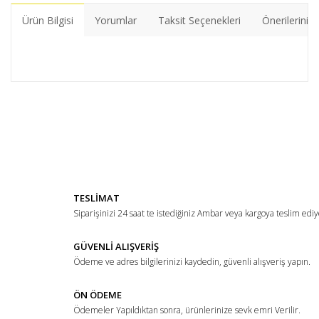
Ürün Bilgisi
Yorumlar
Taksit Seçenekleri
Önerileriniz
Bu ürünün fiyat bilgisi, resim, ürün açıklamalarında ve diğer
konularda yetersiz gördüğünüz noktaları öneri formunu
Bu ürüne ilk yorumu siz yapın!
kullanarak tarafımıza iletebilirsiniz.
Görüş ve önerileriniz için teşekkür ederiz.
Yorum Yaz
Ürün resmi kalitesiz, bozuk veya görüntülenemiyor.
TESLİMAT
Ürün açıklamasında eksik bilgiler bulunuyor.
Siparişinizi 24 saat te istediğiniz Ambar veya kargoya teslim ediy
Ürün bilgilerinde hatalar bulunuyor.
Ürün fiyatı diğer sitelerden daha pahalı.
GÜVENLİ ALIŞVERİŞ
Ödeme ve adres bilgilerinizi kaydedin, güvenli alışveriş yapın.
Bu ürüne benzer farklı alternatifler olmalı.
ÖN ÖDEME
Ödemeler Yapıldıktan sonra, ürünlerinize sevk emri Verilir.