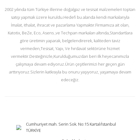
2002 yılında tüm Türkiye illerine doğalgaz ve tesisat malzemeleri toptan
satışı yapmak üzere kuruldu.Hedefi bu alanda kendi markalarıyla
İmalat, ithalat, ihracat ve pazarlama Yapmaktır.Firmamıza ait olan,
Katotix, BeZe, Eco, Asens ,ve Techpan markaları altında,Standartlara
göre üretimin yaparak, belgelendirerek, kaliteden taviz
vermeden,Tesisat, Yapı, Ve hırdavat sektörüne hizmet
vermektir.Desteğinizle,Kurulduğumuzdan beri ilk heyecanımızla
çalışmaya devam ediyoruz.Ürün çeşitlerimizi her geçen gün
arttırıyoruz.Sizlerin katkısıyla bu onuru yaşıyoruz, yaşamaya devam
edeceğiz.
Cumhuriyet mah. Serin Sok. No:15 Kartal/İstanbul
TÜRKİYE