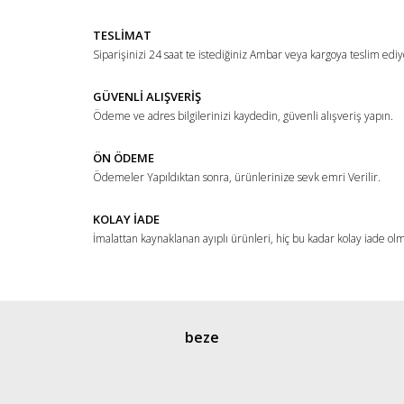
Yorum Yaz
Ürün resmi kalitesiz, bozuk veya görüntülenemiyor.
TESLİMAT
Ürün açıklamasında eksik bilgiler bulunuyor.
Siparişinizi 24 saat te istediğiniz Ambar veya kargoya teslim ediy
Ürün bilgilerinde hatalar bulunuyor.
Ürün fiyatı diğer sitelerden daha pahalı.
GÜVENLİ ALIŞVERİŞ
Ödeme ve adres bilgilerinizi kaydedin, güvenli alışveriş yapın.
Bu ürüne benzer farklı alternatifler olmalı.
ÖN ÖDEME
Ödemeler Yapıldıktan sonra, ürünlerinize sevk emri Verilir.
KOLAY İADE
İmalattan kaynaklanan ayıplı ürünleri, hiç bu kadar kolay iade ol
Gönder
beze