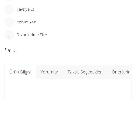
Tavsiye Et
Yorum Yaz
Paylaş:
Ürün Bilgisi
Yorumlar
Taksit Seçenekleri
Önerileriniz
Bu ürünün fiyat bilgisi, resim, ürün açıklamalarında ve diğer
konularda yetersiz gördüğünüz noktaları öneri formunu
Bu ürüne ilk yorumu siz yapın!
kullanarak tarafımıza iletebilirsiniz.
Görüş ve önerileriniz için teşekkür ederiz.