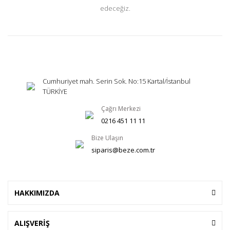
edeceğiz.
Cumhuriyet mah. Serin Sok. No:15 Kartal/İstanbul
TÜRKİYE
Çağrı Merkezi
0216 451 11 11
Bize Ulaşın
siparis@beze.com.tr
HAKKIMIZDA
ALIŞVERİŞ