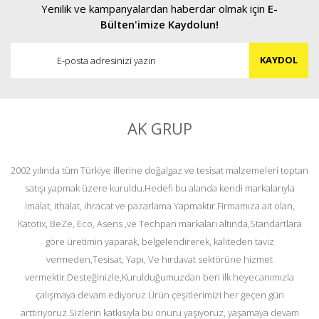
Yenilik ve kampanyalardan haberdar olmak için
E-
Bülten'imize Kaydolun!
KAYDOL
AK GRUP
2002 yılında tüm Türkiye illerine doğalgaz ve tesisat malzemeleri toptan
satışı yapmak üzere kuruldu.Hedefi bu alanda kendi markalarıyla
İmalat, ithalat, ihracat ve pazarlama Yapmaktır.Firmamıza ait olan,
Katotix, BeZe, Eco, Asens ,ve Techpan markaları altında,Standartlara
göre üretimin yaparak, belgelendirerek, kaliteden taviz
vermeden,Tesisat, Yapı, Ve hırdavat sektörüne hizmet
vermektir.Desteğinizle,Kurulduğumuzdan beri ilk heyecanımızla
çalışmaya devam ediyoruz.Ürün çeşitlerimizi her geçen gün
arttırıyoruz.Sizlerin katkısıyla bu onuru yaşıyoruz, yaşamaya devam