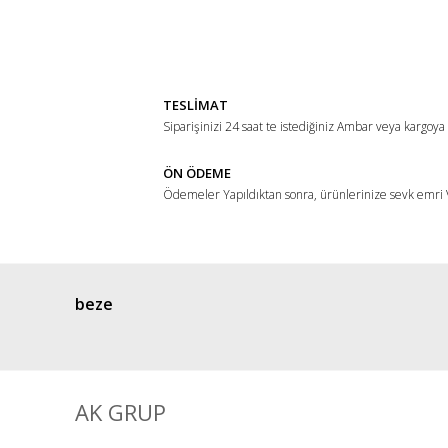
Görüş ve önerileriniz için teşekkür ederiz.
Ürün resmi kalitesiz, bozuk veya görüntülenemiyor.
Ürün açıklamasında eksik bilgiler bulunuyor.
TESLİMAT
Ürün bilgilerinde hatalar bulunuyor.
Siparişinizi 24 saat te istediğiniz Ambar veya kargoya
Ürün fiyatı diğer sitelerden daha pahalı.
ÖN ÖDEME
Bu ürüne benzer farklı alternatifler olmalı.
Ödemeler Yapıldıktan sonra, ürünlerinize sevk emri V
beze
AK GRUP