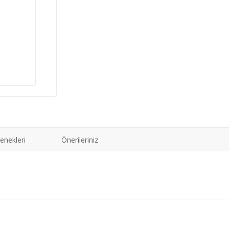
enekleri
Önerileriniz
ğer konularda yetersiz gördüğünüz noktaları öneri formunu kullanarak tarafımız