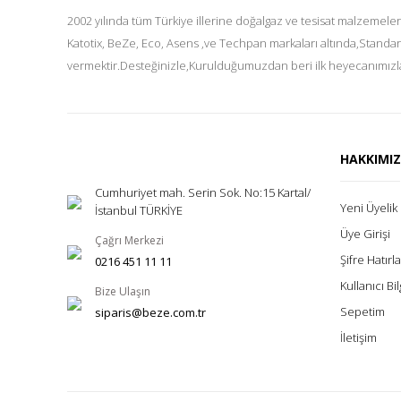
2002 yılında tüm Türkiye illerine doğalgaz ve tesisat malzemeler
Katotix, BeZe, Eco, Asens ,ve Techpan markaları altında,Standar
vermektir.Desteğinizle,Kurulduğumuzdan beri ilk heyecanımızla
HAKKIMI
Cumhuriyet mah. Serin Sok. No:15 Kartal/
Yeni Üyelik
İstanbul TÜRKİYE
Üye Girişi
Çağrı Merkezi
Şifre Hatır
0216 451 11 11
Kullanıcı Bil
Bize Ulaşın
Sepetim
siparis@beze.com.tr
İletişim