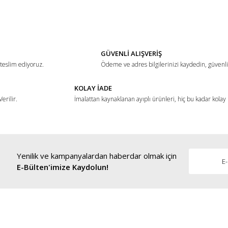
Bu ürüne ilk yorumu siz yapın!
Yorum Yaz
GÜVENLİ ALIŞVERİŞ
 teslim ediyoruz.
Ödeme ve adres bilgilerinizi kaydedin, güvenli 
KOLAY İADE
erilir.
İmalattan kaynaklanan ayıplı ürünleri, hiç bu kadar kolay
Yenilik ve kampanyalardan haberdar olmak için
Gönder
E-Bülten'imize Kaydolun!