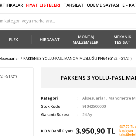
RTİFİKALAR
FİYAT LİSTELERİ
TAHSİLAT
ÖDEME SAYFASI
E - K
MONTAJ
MEKANİK
FLEX
HIRDAVAT
MALZEMELERİ
TESİSAT
Aksesuarlar
PAKKENS 3 YOLLU-PASL.MANOM.MUSLUĞU PN64 (G1/2''-G1/2'')
PAKKENS 3 YOLLU-PASL.MAN
Kategori
Aksesuarlar
,
Manometre M
Stok Kodu
91042500000
Garanti Süresi
24 Ay
987,72 TL 
3.950,90 TL
K.D.V Dahil Fiyatı
başlayan
taksitlerle!