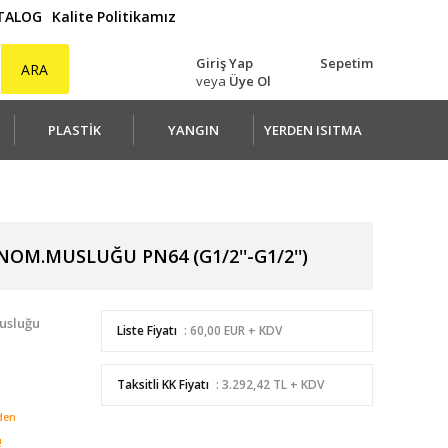
ATALOG
Kalite Politikamız
Giriş Yap
Sepetim
ARA
veya
Üye Ol
PLASTİK
YANGIN
YERDEN ISITMA
OM.MUSLUĞU PN64 (G1/2''-G1/2'')
usluğu
Liste Fiyatı
: 60,00 EUR + KDV
Taksitli KK Fiyatı
: 3.292,42 TL + KDV
den
!