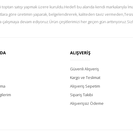
i toptan satışı yapmak üzere kuruldu.Hedefi bu alanda kendi markalarıyla İmal
tlara göre üretimin yaparak, belgelendirerek, kaliteden taviz vermeden,Tesis
 çalışmaya devam ediyoruz.Ürün çeşitlerimizi her geçen gün arttırıyoruz.Siz
ZDA
ALIŞVERİŞ
Güvenli Alışveriş
Kargo ve Teslimat
lama
Alışveriş Sepetim
gilerim
Sipariş Takibi
Alışverişsiz Ödeme