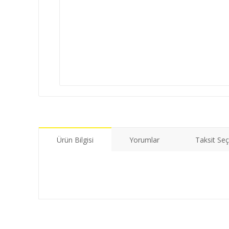
Ürün Bilgisi
Yorumlar
Taksit Seç
Bu ürünün fiyat bilgisi, resim, ürün açıklamalarında ve di