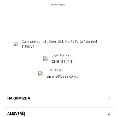
edeceğiz.
Cumhuriyet mah. Serin Sok. No:15 Kartal/İstanbul
TÜRKİYE
Çağrı Merkezi
0216 451 11 11
Bize Ulaşın
siparis@beze.com.tr
HAKKIMIZDA
ALIŞVERİŞ