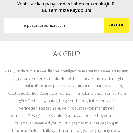
Yenilik ve kampanyalardan haberdar olmak için
E-
Bülten'imize Kaydolun!
KAYDOL
AK GRUP
2002 yılında tüm Türkiye illerine doğalgaz ve tesisat malzemeleri toptan
satışı yapmak üzere kuruldu.Hedefi bu alanda kendi markalarıyla
İmalat, ithalat, ihracat ve pazarlama Yapmaktır.Firmamıza ait olan,
Katotix, BeZe, Eco, Asens ,ve Techpan markaları altında,Standartlara
göre üretimin yaparak, belgelendirerek, kaliteden taviz
vermeden,Tesisat, Yapı, Ve hırdavat sektörüne hizmet
vermektir.Desteğinizle,Kurulduğumuzdan beri ilk heyecanımızla
çalışmaya devam ediyoruz.Ürün çeşitlerimizi her geçen gün
arttırıyoruz.Sizlerin katkısıyla bu onuru yaşıyoruz, yaşamaya devam