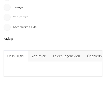
Tavsiye Et
Yorum Yaz
Paylaş:
Ürün Bilgisi
Yorumlar
Taksit Seçenekleri
Önerileriniz
Bu ürünün fiyat bilgisi, resim, ürün açıklamalarında ve diğer
konularda yetersiz gördüğünüz noktaları öneri formunu
Bu ürüne ilk yorumu siz yapın!
kullanarak tarafımıza iletebilirsiniz.
Görüş ve önerileriniz için teşekkür ederiz.