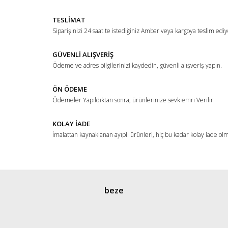
Yorum Yaz
Ürün resmi kalitesiz, bozuk veya görüntülenemiyor.
TESLİMAT
Ürün açıklamasında eksik bilgiler bulunuyor.
Siparişinizi 24 saat te istediğiniz Ambar veya kargoya teslim ediy
Ürün bilgilerinde hatalar bulunuyor.
Ürün fiyatı diğer sitelerden daha pahalı.
GÜVENLİ ALIŞVERİŞ
Ödeme ve adres bilgilerinizi kaydedin, güvenli alışveriş yapın.
Bu ürüne benzer farklı alternatifler olmalı.
ÖN ÖDEME
Ödemeler Yapıldıktan sonra, ürünlerinize sevk emri Verilir.
KOLAY İADE
İmalattan kaynaklanan ayıplı ürünleri, hiç bu kadar kolay iade ol
Gönder
beze