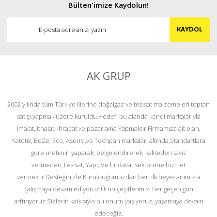
Bülten'imize Kaydolun!
KAYDOL
AK GRUP
2002 yılında tüm Türkiye illerine doğalgaz ve tesisat malzemeleri toptan
satışı yapmak üzere kuruldu.Hedefi bu alanda kendi markalarıyla
İmalat, ithalat, ihracat ve pazarlama Yapmaktır.Firmamıza ait olan,
Katotix, BeZe, Eco, Asens ,ve Techpan markaları altında,Standartlara
göre üretimin yaparak, belgelendirerek, kaliteden taviz
vermeden,Tesisat, Yapı, Ve hırdavat sektörüne hizmet
vermektir.Desteğinizle,Kurulduğumuzdan beri ilk heyecanımızla
çalışmaya devam ediyoruz.Ürün çeşitlerimizi her geçen gün
arttırıyoruz.Sizlerin katkısıyla bu onuru yaşıyoruz, yaşamaya devam
edeceğiz.