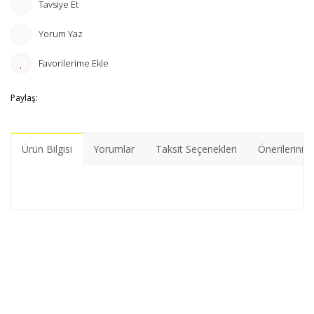
Tavsiye Et
Yorum Yaz
Paylaş:
Ürün Bilgisi
Yorumlar
Taksit Seçenekleri
Önerileriniz
Bu ürünün fiyat bilgisi, resim, ürün açıklamalarında ve diğer
konularda yetersiz gördüğünüz noktaları öneri formunu
Bu ürüne ilk yorumu siz yapın!
kullanarak tarafımıza iletebilirsiniz.
Görüş ve önerileriniz için teşekkür ederiz.
Yorum Yaz
Ürün resmi kalitesiz, bozuk veya görüntülenemiyor.