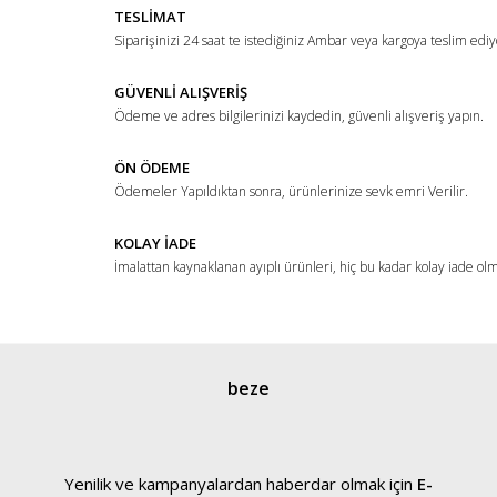
TESLİMAT
Ürün açıklamasında eksik bilgiler bulunuyor.
Siparişinizi 24 saat te istediğiniz Ambar veya kargoya teslim ediy
Ürün bilgilerinde hatalar bulunuyor.
Ürün fiyatı diğer sitelerden daha pahalı.
GÜVENLİ ALIŞVERİŞ
Ödeme ve adres bilgilerinizi kaydedin, güvenli alışveriş yapın.
Bu ürüne benzer farklı alternatifler olmalı.
ÖN ÖDEME
Ödemeler Yapıldıktan sonra, ürünlerinize sevk emri Verilir.
KOLAY İADE
İmalattan kaynaklanan ayıplı ürünleri, hiç bu kadar kolay iade ol
Gönder
beze
Yenilik ve kampanyalardan haberdar olmak için
E-