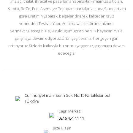
İmalat, ithalat, ihracat ve pazarlama Yapmaktır.Firmamıza ait olan,
Katotix, BeZe, Eco, Asens ,ve Techpan markaları altında,Standartlara
göre üretimin yaparak, belgelendirerek, kaliteden taviz
vermeden,Tesisat, Yapı, Ve hırdavat sektörüne hizmet
vermektir.Desteğinizle,Kurulduğumuzdan beri ilk heyecanımızla
çalışmaya devam ediyoruz.Ürün çeşitlerimizi her geçen gün
arttırıyoruz.Sizlerin katkısıyla bu onuru yaşıyoruz, yaşamaya devam
edeceğiz.
Cumhuriyet mah. Serin Sok. No:15 Kartal/İstanbul
TÜRKİYE
Çağrı Merkezi
0216 451 11 11
Bize Ulaşın