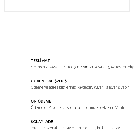
Bu ürünün fiyat bilgisi, resim, ürün açıklamalarında ve diğer
konularda yetersiz gördüğünüz noktaları öneri formunu
Bu ürüne ilk yorumu siz yapın!
kullanarak tarafımıza iletebilirsiniz.
Görüş ve önerileriniz için teşekkür ederiz.
Yorum Yaz
Ürün resmi kalitesiz, bozuk veya görüntülenemiyor.
TESLİMAT
Ürün açıklamasında eksik bilgiler bulunuyor.
Siparişinizi 24 saat te istediğiniz Ambar veya kargoya teslim ediy
Ürün bilgilerinde hatalar bulunuyor.
Ürün fiyatı diğer sitelerden daha pahalı.
GÜVENLİ ALIŞVERİŞ
Ödeme ve adres bilgilerinizi kaydedin, güvenli alışveriş yapın.
Bu ürüne benzer farklı alternatifler olmalı.
ÖN ÖDEME
Ödemeler Yapıldıktan sonra, ürünlerinize sevk emri Verilir.
KOLAY İADE
İmalattan kaynaklanan ayıplı ürünleri, hiç bu kadar kolay iade ol
Gönder