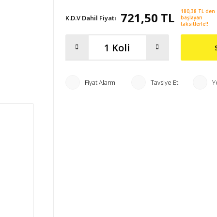
180,38 TL den
721,50 TL
K.D.V Dahil Fiyatı
başlayan
taksitlerle!!
Fiyat Alarmı
Tavsiye Et
Y