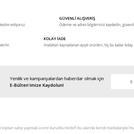
Yorum Yaz
GÜVENLİ ALIŞVERİŞ
 teslim ediyoruz.
Ödeme ve adres bilgilerinizi kaydedin, güvenli 
KOLAY İADE
erilir.
İmalattan kaynaklanan ayıplı ürünleri, hiç bu kadar kolay
Yenilik ve kampanyalardan haberdar olmak için
Gönder
E-Bülten'imize Kaydolun!
i toptan satışı yapmak üzere kuruldu.Hedefi bu alanda kendi markalarıyla İmal