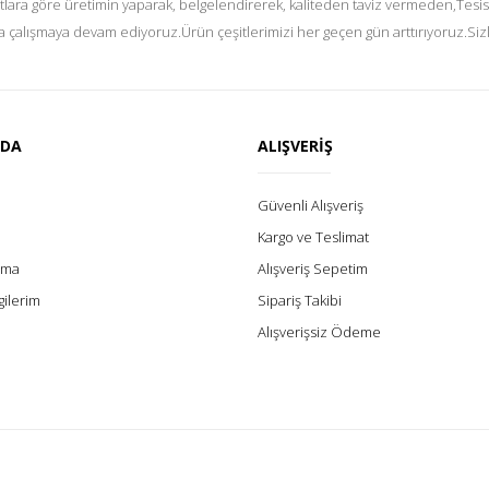
tlara göre üretimin yaparak, belgelendirerek, kaliteden taviz vermeden,Tesis
 çalışmaya devam ediyoruz.Ürün çeşitlerimizi her geçen gün arttırıyoruz.Siz
ZDA
ALIŞVERİŞ
Güvenli Alışveriş
Kargo ve Teslimat
lama
Alışveriş Sepetim
gilerim
Sipariş Takibi
Alışverişsiz Ödeme