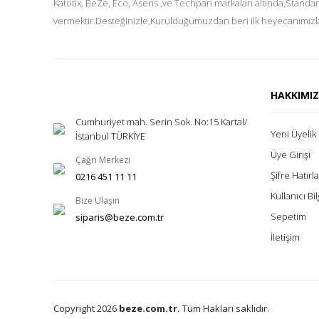
Katotix, BeZe, Eco, Asens ,ve Techpan markaları altında,Standar
vermektir.Desteğinizle,Kurulduğumuzdan beri ilk heyecanımızla
HAKKIMI
Cumhuriyet mah. Serin Sok. No:15 Kartal/
Yeni Üyelik
İstanbul TÜRKİYE
Üye Girişi
Çağrı Merkezi
Şifre Hatır
0216 451 11 11
Kullanıcı Bil
Bize Ulaşın
Sepetim
siparis@beze.com.tr
İletişim
Copyright 2026
beze.com.tr.
Tüm Hakları saklıdır.