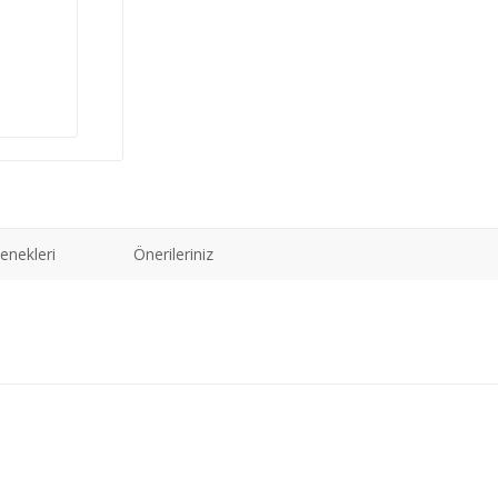
enekleri
Önerileriniz
ğer konularda yetersiz gördüğünüz noktaları öneri formunu kullanarak tarafımız
Bu ürüne ilk yorumu siz yapın!