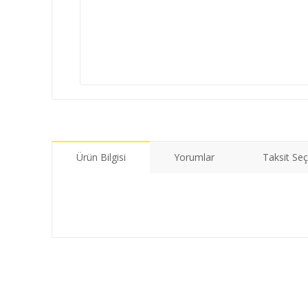
Ürün Bilgisi
Yorumlar
Taksit Seç
Bu ürünün fiyat bilgisi, resim, ürün açıklamalarında ve di
Görüş ve önerileriniz için teşekkür ederiz.