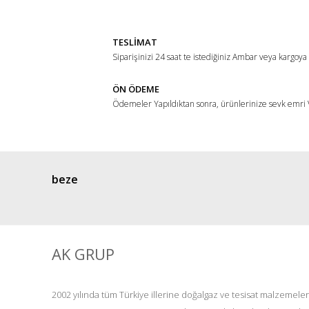
Ürün resmi kalitesiz, bozuk veya görüntülenemiyor.
Ürün açıklamasında eksik bilgiler bulunuyor.
TESLİMAT
Ürün bilgilerinde hatalar bulunuyor.
Siparişinizi 24 saat te istediğiniz Ambar veya kargoya
Ürün fiyatı diğer sitelerden daha pahalı.
ÖN ÖDEME
Bu ürüne benzer farklı alternatifler olmalı.
Ödemeler Yapıldıktan sonra, ürünlerinize sevk emri V
beze
AK GRUP
2002 yılında tüm Türkiye illerine doğalgaz ve tesisat malzemeler