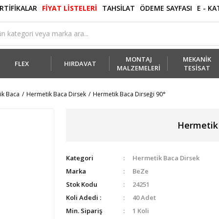
RTİFİKALAR
FİYAT LİSTELERİ
TAHSİLAT
ÖDEME SAYFASI
E - K
MONTAJ
MEKANİK
FLEX
HIRDAVAT
MALZEMELERİ
TESİSAT
ik Baca
Hermetik Baca Dirsek
Hermetik Baca Dirseği 90°
Hermetik 
Kategori
Hermetik Baca Dirsek
Marka
BeZe
Stok Kodu
24251
Koli Adedi :
40 Adet
Min. Sipariş
1 Koli