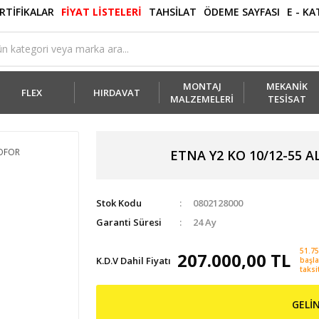
RTİFİKALAR
FİYAT LİSTELERİ
TAHSİLAT
ÖDEME SAYFASI
E - K
MONTAJ
MEKANİK
FLEX
HIRDAVAT
MALZEMELERİ
TESİSAT
ETNA Y2 KO 10/12-55 
Stok Kodu
0802128000
Garanti Süresi
24 Ay
51.75
207.000,00 TL
K.D.V Dahil Fiyatı
başl
taksit
GELİ