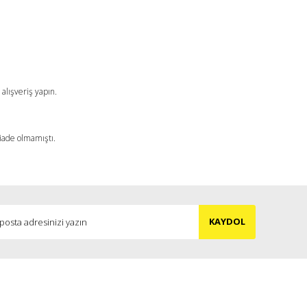
a iletebilirsiniz.
alışveriş yapın.
 iade olmamıştı.
KAYDOL