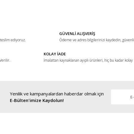
ğer konularda yetersiz gördüğünüz noktaları öneri formunu kullanarak tarafımız
Bu ürüne ilk yorumu siz yapın!
Yorum Yaz
GÜVENLİ ALIŞVERİŞ
 teslim ediyoruz.
Ödeme ve adres bilgilerinizi kaydedin, güvenli 
KOLAY İADE
erilir.
İmalattan kaynaklanan ayıplı ürünleri, hiç bu kadar kolay
Yenilik ve kampanyalardan haberdar olmak için
Gönder
E-Bülten'imize Kaydolun!