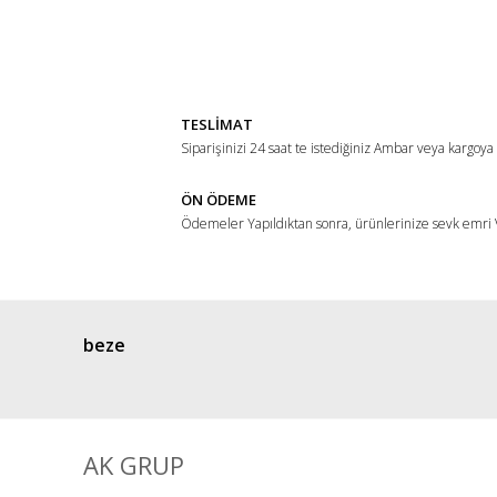
Bu ürünün fiyat bilgisi, resim, ürün açıklamalarında ve di
Görüş ve önerileriniz için teşekkür ederiz.
Ürün resmi kalitesiz, bozuk veya görüntülenemiyor.
Ürün açıklamasında eksik bilgiler bulunuyor.
TESLİMAT
Ürün bilgilerinde hatalar bulunuyor.
Siparişinizi 24 saat te istediğiniz Ambar veya kargoya
Ürün fiyatı diğer sitelerden daha pahalı.
ÖN ÖDEME
Bu ürüne benzer farklı alternatifler olmalı.
Ödemeler Yapıldıktan sonra, ürünlerinize sevk emri V
beze
AK GRUP