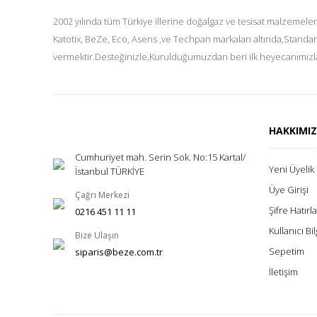
2002 yılında tüm Türkiye illerine doğalgaz ve tesisat malzemeler
Katotix, BeZe, Eco, Asens ,ve Techpan markaları altında,Standar
vermektir.Desteğinizle,Kurulduğumuzdan beri ilk heyecanımızla
HAKKIMI
Cumhuriyet mah. Serin Sok. No:15 Kartal/
Yeni Üyelik
İstanbul TÜRKİYE
Üye Girişi
Çağrı Merkezi
Şifre Hatır
0216 451 11 11
Kullanıcı Bil
Bize Ulaşın
Sepetim
siparis@beze.com.tr
İletişim