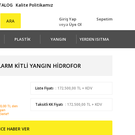
ATALOG
Kalite Politikamız
Giriş Yap
Sepetim
ARA
veya
Üye Ol
PLASTİK
YANGIN
YERDEN ISITMA
ALARM KİTLİ YANGIN HİDROFOR
Liste Fiyatı
: 172.500,00 TL + KDV
Taksitli KK Fiyatı
: 172.500,00 TL + KDV
0,00 TL den
ayan
lerle!!
NCE HABER VER