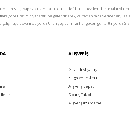
i toptan satışı yapmak üzere kuruldu.Hedefi bu alanda kendi markalarıyla İmal
tlara göre üretimin yaparak, belgelendirerek, kaliteden taviz vermeden,Tesis
 çalışmaya devam ediyoruz.Ürün çeşitlerimizi her geçen gün arttırıyoruz.Siz
ZDA
ALIŞVERİŞ
Güvenli Alışveriş
Kargo ve Teslimat
lama
Alışveriş Sepetim
gilerim
Sipariş Takibi
Alışverişsiz Ödeme