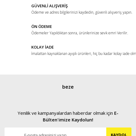
Ürün fiyatı diğer sitelerden daha pahalı.
GÜVENLİ ALIŞVERİŞ
Ödeme ve adres bilgilerinizi kaydedin, güvenli alışveriş yapın.
Bu ürüne benzer farklı alternatifler olmalı.
ÖN ÖDEME
Ödemeler Yapıldıktan sonra, ürünlerinize sevk emri Verilir.
KOLAY İADE
İmalattan kaynaklanan ayıplı ürünleri, hiç bu kadar kolay iade ol
Gönder
beze
Yenilik ve kampanyalardan haberdar olmak için
E-
Bülten'imize Kaydolun!
KAYDOL