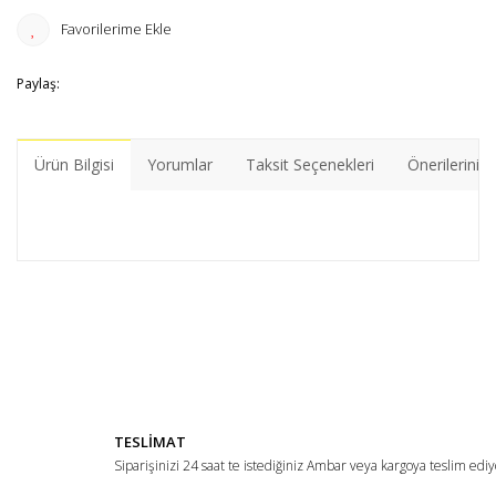
Paylaş:
Ürün Bilgisi
Yorumlar
Taksit Seçenekleri
Önerileriniz
Bu ürünün fiyat bilgisi, resim, ürün açıklamalarında ve diğer
konularda yetersiz gördüğünüz noktaları öneri formunu
Bu ürüne ilk yorumu siz yapın!
kullanarak tarafımıza iletebilirsiniz.
Görüş ve önerileriniz için teşekkür ederiz.
Yorum Yaz
Ürün resmi kalitesiz, bozuk veya görüntülenemiyor.
TESLİMAT
Ürün açıklamasında eksik bilgiler bulunuyor.
Siparişinizi 24 saat te istediğiniz Ambar veya kargoya teslim ediy
Ürün bilgilerinde hatalar bulunuyor.