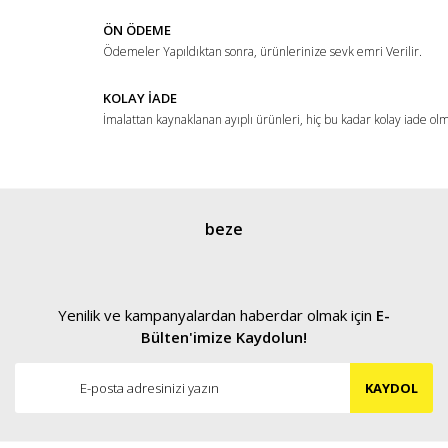
ÖN ÖDEME
Ödemeler Yapıldıktan sonra, ürünlerinize sevk emri Verilir.
KOLAY İADE
İmalattan kaynaklanan ayıplı ürünleri, hiç bu kadar kolay iade ol
Gönder
beze
Yenilik ve kampanyalardan haberdar olmak için
E-
Bülten'imize Kaydolun!
KAYDOL