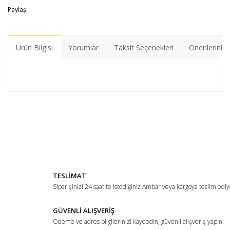
Paylaş:
Ürün Bilgisi
Yorumlar
Taksit Seçenekleri
Önerileriniz
Bu ürünün fiyat bilgisi, resim, ürün açıklamalarında ve diğer
konularda yetersiz gördüğünüz noktaları öneri formunu
Bu ürüne ilk yorumu siz yapın!
kullanarak tarafımıza iletebilirsiniz.
Görüş ve önerileriniz için teşekkür ederiz.
Yorum Yaz
Ürün resmi kalitesiz, bozuk veya görüntülenemiyor.
TESLİMAT
Ürün açıklamasında eksik bilgiler bulunuyor.
Siparişinizi 24 saat te istediğiniz Ambar veya kargoya teslim ediy
Ürün bilgilerinde hatalar bulunuyor.
Ürün fiyatı diğer sitelerden daha pahalı.
GÜVENLİ ALIŞVERİŞ
Ödeme ve adres bilgilerinizi kaydedin, güvenli alışveriş yapın.
Bu ürüne benzer farklı alternatifler olmalı.