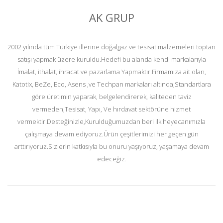
AK GRUP
2002 yılında tüm Türkiye illerine doğalgaz ve tesisat malzemeleri toptan
satışı yapmak üzere kuruldu.Hedefi bu alanda kendi markalarıyla
İmalat, ithalat, ihracat ve pazarlama Yapmaktır.Firmamıza ait olan,
Katotix, BeZe, Eco, Asens ,ve Techpan markaları altında,Standartlara
göre üretimin yaparak, belgelendirerek, kaliteden taviz
vermeden,Tesisat, Yapı, Ve hırdavat sektörüne hizmet
vermektir.Desteğinizle,Kurulduğumuzdan beri ilk heyecanımızla
çalışmaya devam ediyoruz.Ürün çeşitlerimizi her geçen gün
arttırıyoruz.Sizlerin katkısıyla bu onuru yaşıyoruz, yaşamaya devam
edeceğiz.