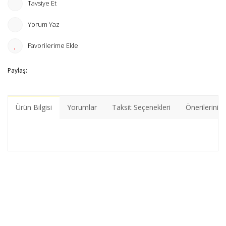
Tavsiye Et
Yorum Yaz
Paylaş:
Ürün Bilgisi
Yorumlar
Taksit Seçenekleri
Önerileriniz
Bu ürünün fiyat bilgisi, resim, ürün açıklamalarında ve diğer
konularda yetersiz gördüğünüz noktaları öneri formunu
Bu ürüne ilk yorumu siz yapın!
kullanarak tarafımıza iletebilirsiniz.
Görüş ve önerileriniz için teşekkür ederiz.
Yorum Yaz
Ürün resmi kalitesiz, bozuk veya görüntülenemiyor.