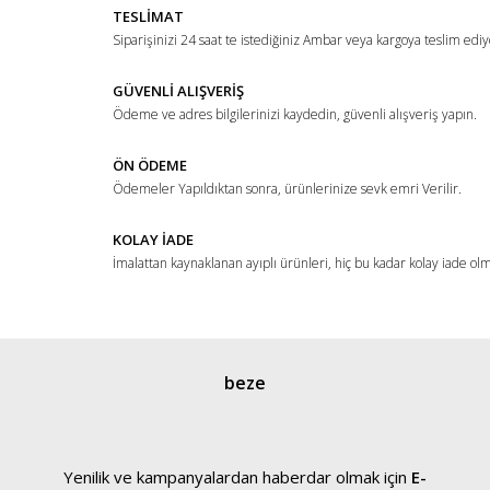
TESLİMAT
Ürün açıklamasında eksik bilgiler bulunuyor.
Siparişinizi 24 saat te istediğiniz Ambar veya kargoya teslim ediy
Ürün bilgilerinde hatalar bulunuyor.
Ürün fiyatı diğer sitelerden daha pahalı.
GÜVENLİ ALIŞVERİŞ
Ödeme ve adres bilgilerinizi kaydedin, güvenli alışveriş yapın.
Bu ürüne benzer farklı alternatifler olmalı.
ÖN ÖDEME
Ödemeler Yapıldıktan sonra, ürünlerinize sevk emri Verilir.
KOLAY İADE
İmalattan kaynaklanan ayıplı ürünleri, hiç bu kadar kolay iade ol
Gönder
beze
Yenilik ve kampanyalardan haberdar olmak için
E-