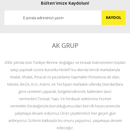
Bülten'imize Kaydolun!
KAYDOL
AK GRUP
2002 yılında tüm Türkiye illerine doğalgaz ve tesisat malzemeleri toptan
satışı yapmak üzere kuruldu.Hedefi bu alanda kendi markalarıyla
İmalat, ithalat, ihracat ve pazarlama Yapmaktır.Firmamıza ait olan,
Katotix, BeZe, Eco, Asens ,ve Techpan markaları altında,Standartlara
göre üretimin yaparak, belgelendirerek, kaliteden taviz
vermeden,Tesisat, Yapı, Ve hırdavat sektörüne hizmet
vermektir.Desteğinizle,Kurulduğumuzdan beri ilk heyecanımızla
çalışmaya devam ediyoruz.Ürün çeşitlerimizi her geçen gün
arttırıyoruz.Sizlerin katkısıyla bu onuru yaşıyoruz, yaşamaya devam
edeceğiz.