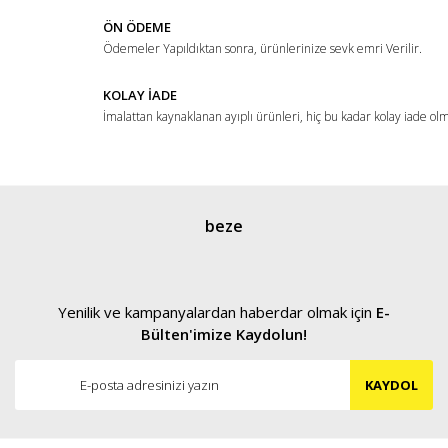
ÖN ÖDEME
Ödemeler Yapıldıktan sonra, ürünlerinize sevk emri Verilir.
KOLAY İADE
İmalattan kaynaklanan ayıplı ürünleri, hiç bu kadar kolay iade ol
Gönder
beze
Yenilik ve kampanyalardan haberdar olmak için
E-
Bülten'imize Kaydolun!
KAYDOL