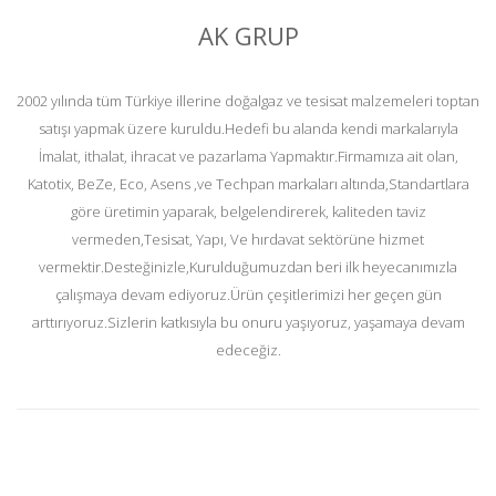
AK GRUP
2002 yılında tüm Türkiye illerine doğalgaz ve tesisat malzemeleri toptan
satışı yapmak üzere kuruldu.Hedefi bu alanda kendi markalarıyla
İmalat, ithalat, ihracat ve pazarlama Yapmaktır.Firmamıza ait olan,
Katotix, BeZe, Eco, Asens ,ve Techpan markaları altında,Standartlara
göre üretimin yaparak, belgelendirerek, kaliteden taviz
vermeden,Tesisat, Yapı, Ve hırdavat sektörüne hizmet
vermektir.Desteğinizle,Kurulduğumuzdan beri ilk heyecanımızla
çalışmaya devam ediyoruz.Ürün çeşitlerimizi her geçen gün
arttırıyoruz.Sizlerin katkısıyla bu onuru yaşıyoruz, yaşamaya devam
edeceğiz.