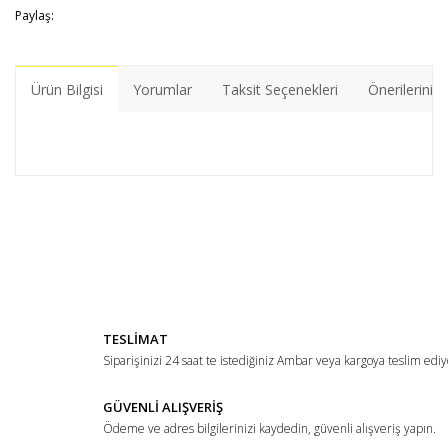
Paylaş:
Ürün Bilgisi
Yorumlar
Taksit Seçenekleri
Önerileriniz
Bu ürünün fiyat bilgisi, resim, ürün açıklamalarında ve diğer
konularda yetersiz gördüğünüz noktaları öneri formunu
Bu ürüne ilk yorumu siz yapın!
kullanarak tarafımıza iletebilirsiniz.
Görüş ve önerileriniz için teşekkür ederiz.
Yorum Yaz
Ürün resmi kalitesiz, bozuk veya görüntülenemiyor.
TESLİMAT
Ürün açıklamasında eksik bilgiler bulunuyor.
Siparişinizi 24 saat te istediğiniz Ambar veya kargoya teslim ediy
Ürün bilgilerinde hatalar bulunuyor.
Ürün fiyatı diğer sitelerden daha pahalı.
GÜVENLİ ALIŞVERİŞ
Ödeme ve adres bilgilerinizi kaydedin, güvenli alışveriş yapın.
Bu ürüne benzer farklı alternatifler olmalı.